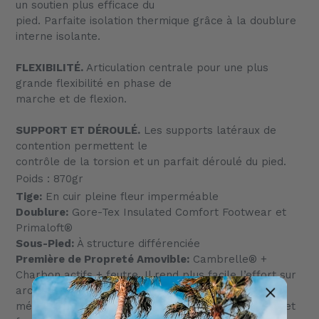
un soutien plus efficace du
pied. Parfaite isolation thermique grâce à la doublure
interne isolante.
FLEXIBILITÉ.
Articulation centrale pour une plus
grande flexibilité en phase de
marche et de flexion.
SUPPORT ET DÉROULÉ.
Les supports latéraux de
contention permettent le
contrôle de la torsion et un parfait déroulé du pied.
Poids : 870gr
Tige:
En cuir pleine fleur imperméable
Doublure:
Gore-Tex Insulated Comfort Footwear et
Primaloft®
Sous-Pied:
À structure différenciée
Première de Propreté Amovible:
Cambrelle® +
Charbon actifs + feutre. Il rend plus facile l’effort sur
arc plantaire longitudinal, sur le talon et sur le
métatarse. Dessin spécial CRISPI® anti glissement et