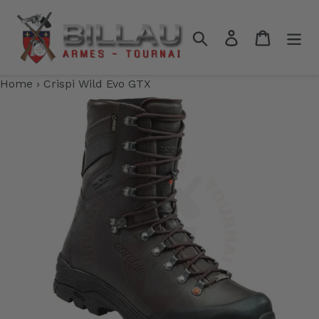
Passer
au
Rechercher
Se connecter
Panier
contenu
Home
›
Crispi Wild Evo GTX