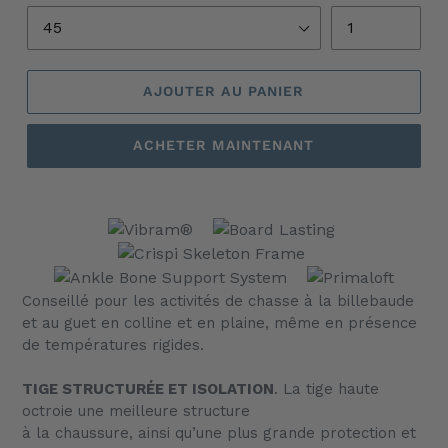
AJOUTER AU PANIER
ACHETER MAINTENANT
Ajout
d'un
produit
à
votre
Conseillé pour les activités de chasse à la billebaude
panier
et au guet en colline et en plaine, même en présence
de températures rigides.
TIGE STRUCTURÉE ET ISOLATION
. La tige haute
octroie une meilleure structure
à la chaussure, ainsi qu’une plus grande protection et