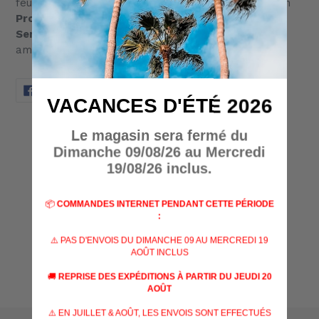
feutre en charbon actif avec propriété antibactérien
Protections:
Embout de protection
Semelle:
Vibram® avec semelle intercalaire
amortissant
PARTAGER
TWEETER
ÉPINGLER
PARTAGER
TWEETER
ÉPINGLER
SUR
SUR
SUR
VACANCES D'ÉTÉ 2026
FACEBOOK
TWITTER
PINTEREST
AVIS CLIENTS
Le magasin sera fermé du
Dimanche 09/08/26 au Mercredi
19/08/26 inclus.
Soyez le premier à écrire un avis
📦
COMMANDES INTERNET PENDANT CETTE PÉRIODE
Écrire un avis
:
⚠️ PAS D'ENVOIS DU DIMANCHE 09 AU MERCREDI 19
AOÛT INCLUS
🚚
REPRISE DES EXPÉDITIONS À PARTIR DU JEUDI 20
AOÛT
⚠️ EN JUILLET & AOÛT, LES ENVOIS SONT EFFECTUÉS