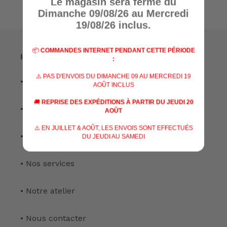
Le magasin sera fermé du
Dimanche 09/08/26 au Mercredi
19/08/26 inclus.
📦
COMMANDES INTERNET PENDANT CETTE PÉRIODE
Informations
:
⚠️ PAS D'ENVOIS DU DIMANCHE 09 AU MERCREDI 19
• A propos de nous
AOÛT INCLUS
🚚
REPRISE DES EXPÉDITIONS À PARTIR DU JEUDI 20
• Nos marques
AOÛT
⚠️ EN JUILLET & AOÛT, LES ENVOIS SONT EFFECTUÉS
• Nos spécialisations
DU JEUDI AU SAMEDI
• Nos services
• Notre atelier
• Nous contacter