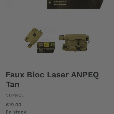
Faux Bloc Laser ANPEQ
Tan
DISTRIBUTEUR
NUPROL
Prix
€19,00
normal
En stock