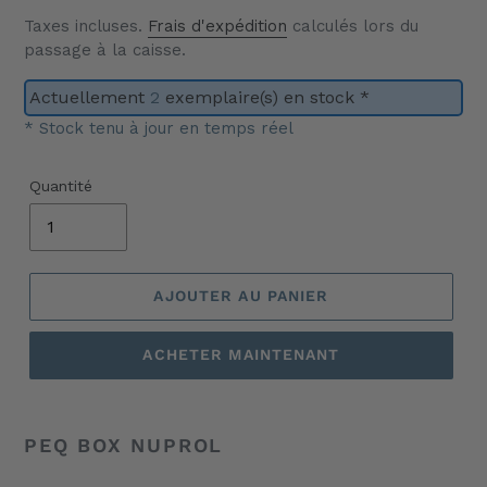
Taxes incluses.
Frais d'expédition
calculés lors du
passage à la caisse.
Actuellement
2
exemplaire(s) en stock *
* Stock tenu à jour en temps réel
Quantité
AJOUTER AU PANIER
ACHETER MAINTENANT
Ajout
d'un
PEQ BOX NUPROL
produit
à