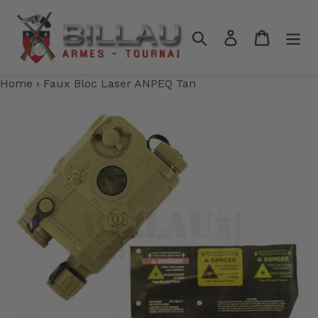
Passer
au
Rechercher
Se connecter
Panier
contenu
Home
›
Faux Bloc Laser ANPEQ Tan