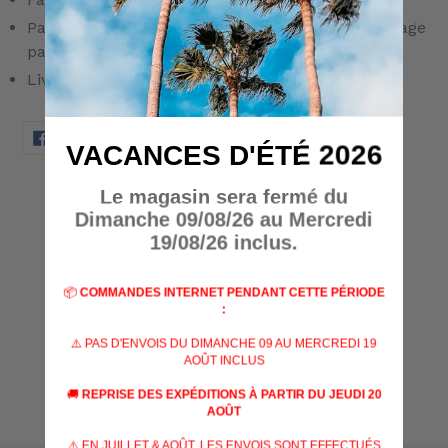
Pas de vis robuste pour un alignement au montage
parfait
Livré avec Cache Flamme type MK16
PARTAGER
TWEETER
ÉPINGLER
PARTAGER
TWEETER
ÉPINGLER
VACANCES D'ÉTÉ 2026
SUR
SUR
SUR
FACEBOOK
TWITTER
PINTEREST
AVIS CLIENTS
Le magasin sera fermé du
Dimanche 09/08/26 au Mercredi
19/08/26 inclus.
Soyez le premier à écrire un avis
📦
COMMANDES INTERNET PENDANT CETTE PÉRIODE
:
Écrire un avis
⚠️ PAS D'ENVOIS DU DIMANCHE 09 AU MERCREDI 19
AOÛT INCLUS
🚚
REPRISE DES EXPÉDITIONS À PARTIR DU JEUDI 20
AOÛT
⚠️ EN JUILLET & AOÛT, LES ENVOIS SONT EFFECTUÉS