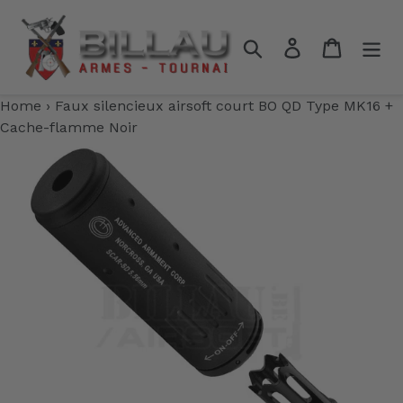
Passer
au
Rechercher
Se connecter
Panier
contenu
Home
›
Faux silencieux airsoft court BO QD Type MK16 +
Cache-flamme Noir