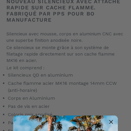
NOUVEAU SILENCIEUX AVEC ATTACHE
produit
RAPIDE SUR CACHE FLAMME.
à
FABRIQUÉ PAR PPS POUR BO
votre
MANUFACTURE
panier
Silencieux avec mousse, corps en aluminium CNC avec
une superbe finition anodisée noire.
Ce silencieux se monte grâce à son système de
filetage rapide directement sur son cache flamme
MK16 en acier.
Le kit comprend :
Silencieux QD en aluminium
Cache flamme acier MK16 montage 14mm CCW
(anti-horaire)
Corps en Aluminium
Pas de vis en acier
Coloris noir anodisé
Pas de vis : 14mm CCW (anti-horaire)
Fabrication très soignée