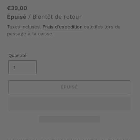
Prix
€39,00
normal
Épuisé
/ Bientôt de retour
Taxes incluses.
Frais d'expédition
calculés lors du
passage à la caisse.
Quantité
ÉPUISÉ
Ajout
d'un