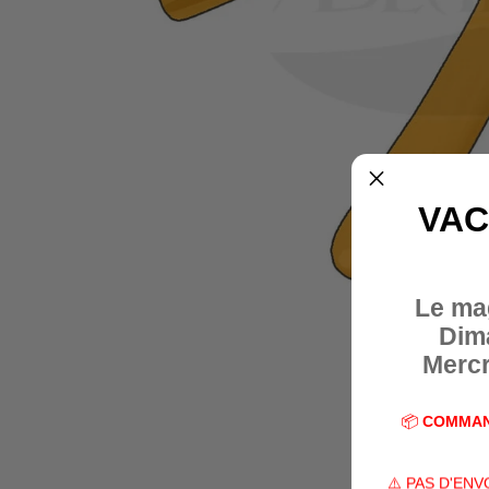
VAC
Le ma
Dim
Mercr
📦
COMMAN
⚠️ PAS D'EN