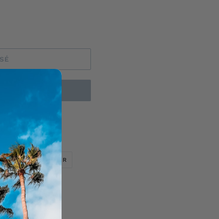
ISÉ
AINTENANT
TWEETER
ÉPINGLER
ER
ÉPINGLER
SUR
SUR
TWITTER
PINTEREST