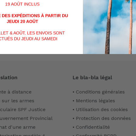
Soyez le premier à écrire un avis
19 AOÛT INCLUS
 DES EXPÉDITIONS À PARTIR DU
Écrire un avis
JEUDI 20 AOÛT
ILLET & AOÛT, LES ENVOIS SONT
TUÉS DU JEUDI AU SAMEDI
slation
Le bla-bla légal
nte à distance
• Conditions générales
i sur les armes
• Mentions légales
rculaire SPF Justice
• Utilisation des cookies
uvernement Provincial
• Protection des données
hat d'une arme
• Confidentialité
torisation modèle 4
• Conformité RGPD