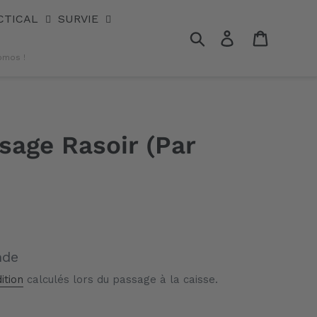
CTICAL
SURVIE
Rechercher
Se connecter
Panier
omos !
isage Rasoir (Par
nde
ition
calculés lors du passage à la caisse.