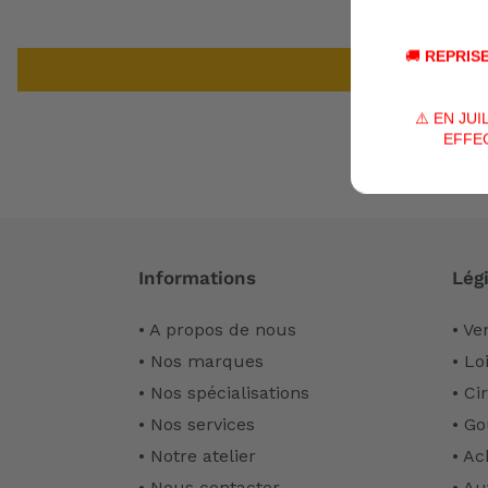
🚚
REPRISE
⚠️ EN JU
EFFEC
Informations
Légi
• A propos de nous
• Ve
• Nos marques
• Lo
• Nos spécialisations
• Ci
• Nos services
• Go
• Notre atelier
• Ac
• Nous contacter
• Au