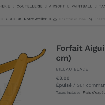
HERIE
COUTELLERIE
AIRSOFT
PAINTBALL
TA
IO G-SHOCK
Notre Atelier
De retour en stock
Les Pr
Forfait Aigu
cm)
DISTRIBUTEUR
BILLAU BLADE
Prix
€3,00
normal
Épuisé
/ Sur comma
Taxes incluses.
Frais d'expéd