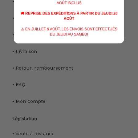
• Nos services
AOÛT INCLUS
🚚
REPRISE DES EXPÉDITIONS À PARTIR DU JEUDI 20
• Notre atelier
AOÛT
⚠️ EN JUILLET & AOÛT, LES ENVOIS SONT EFFECTUÉS
• Nous contacter
DU JEUDI AU SAMEDI
• Livraison
• Retour, remboursement
• FAQ
• Mon compte
Législation
• Vente à distance