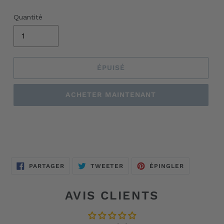
Quantité
ÉPUISÉ
ACHETER MAINTENANT
Ajout
d'un
produit
à
votre
PARTAGER
TWEETER
ÉPINGLER
PARTAGER
TWEETER
ÉPINGLER
SUR
SUR
SUR
panier
FACEBOOK
TWITTER
PINTEREST
AVIS CLIENTS