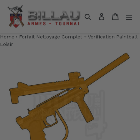
Passer
au
Rechercher
Se connecter
Panier
contenu
Home
›
Forfait Nettoyage Complet + Vérification Paintball
Loisir