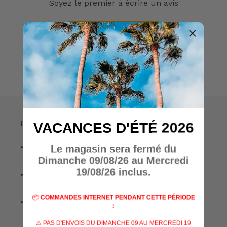
Soyez le premier à écrire un avis
Écrire un avis
Informations
VACANCES D'ÉTÉ 2026
• A propos de nous
Le magasin sera fermé du
Dimanche 09/08/26 au Mercredi
19/08/26 inclus.
• Nos marques
📦
COMMANDES INTERNET PENDANT CETTE PÉRIODE
• Nos spécialisations
:
⚠️ PAS D'ENVOIS DU DIMANCHE 09 AU MERCREDI 19