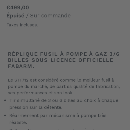
Prix
€499,00
normal
Épuisé
/ Sur commande
Taxes incluses.
Ajout
d'un
RÉPLIQUE FUSIL À POMPE À GAZ 3/6
produit
BILLES SOUS LICENCE OFFICIELLE
à
FABARM.
votre
panier
Le STF/12 est considéré comme le meilleur fusil à
pompe du marché, de part sa qualité de fabrication,
ses performances et son look.
Tir simultané de 3 ou 6 billes au choix à chaque
pression sur la détente.
Réarmement par mécanisme à pompe très
réaliste.