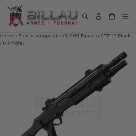
Passer
au
Rechercher
Se connecter
Panier
contenu
Home
›
Fusil à pompe airsoft GNB Fabarm STF-12 Black
Full métal