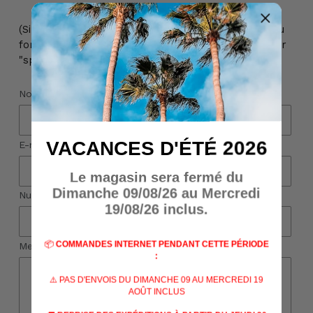
(Si vous n'avez pas reçu de réponse à votre mail ou
formulaire de contact, veuillez vérifier votre dossier
"spams")
Nom
VACANCES D'ÉTÉ 2026
E-mail
*
Le magasin sera fermé du
Dimanche 09/08/26 au Mercredi
Numéro de téléphone
19/08/26 inclus.
📦
COMMANDES INTERNET PENDANT CETTE PÉRIODE
Message
:
⚠️ PAS D'ENVOIS DU DIMANCHE 09 AU MERCREDI 19
AOÛT INCLUS