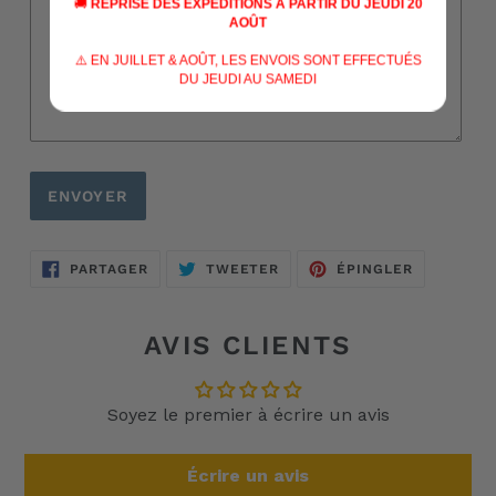
🚚
REPRISE DES EXPÉDITIONS À PARTIR DU JEUDI 20
AOÛT
⚠️ EN JUILLET & AOÛT, LES ENVOIS SONT EFFECTUÉS
DU JEUDI AU SAMEDI
PARTAGER
TWEETER
ÉPINGLER
PARTAGER
TWEETER
ÉPINGLER
SUR
SUR
SUR
FACEBOOK
TWITTER
PINTERES
AVIS CLIENTS
Soyez le premier à écrire un avis
Écrire un avis