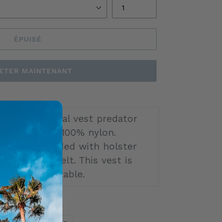
ÉPUISÉ
ETER MAINTENANT
Tactical vest predator
from 100% nylon.
Included with holster
and belt. This vest is
adjustable.
TWEETER
ÉPINGLER