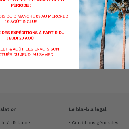
PARTAGER
TWEET
SUR
PÉRIODE :
FACEBOOK
VOIS DU DIMANCHE 09 AU MERCREDI
AVIS CLIENTS
19 AOÛT INCLUS
 DES EXPÉDITIONS À PARTIR DU
Soyez le premier à écrire un avis
JEUDI 20 AOÛT
ILLET & AOÛT, LES ENVOIS SONT
Écrire un avis
TUÉS DU JEUDI AU SAMEDI
slation
Le bla-bla légal
nte à distance
• Conditions générales