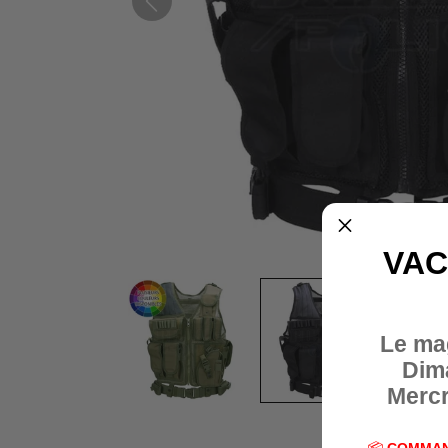
VAC
Le ma
Dim
Mercr
📦
COMMAN