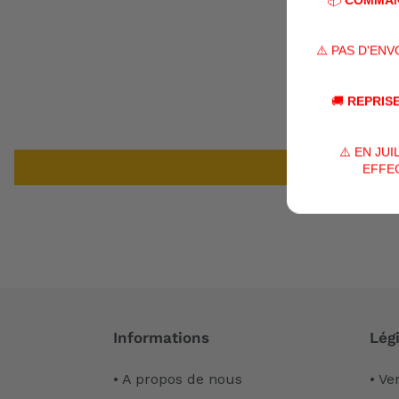
⚠️ PAS D'EN
🚚
REPRISE
⚠️ EN JU
EFFEC
Informations
Légi
• A propos de nous
• Ve