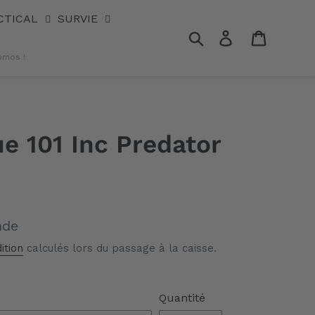
CTICAL
SURVIE
Rechercher
Se connecter
Panier
omos !
ue 101 Inc Predator
nde
ition
calculés lors du passage à la caisse.
Quantité