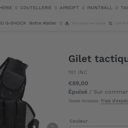
HERIE
COUTELLERIE
AIRSOFT
PAINTBALL
TA
IO G-SHOCK
Notre Atelier
De retour en stock
Les Pr
Gilet tactiq
DISTRIBUTEUR
101 INC
Prix
€89,00
normal
Épuisé
/ Sur comma
Taxes incluses.
Frais d'expéd
Couleur