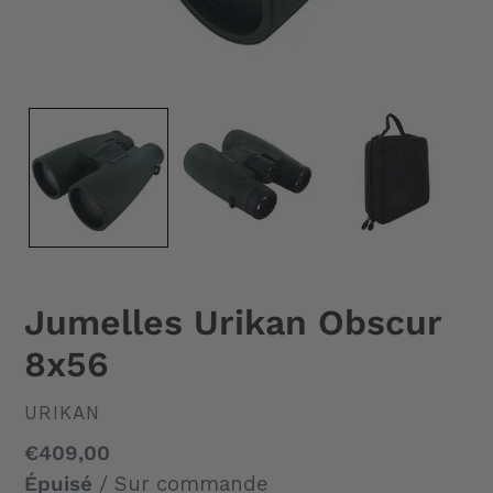
Jumelles Urikan Obscur
8x56
DISTRIBUTEUR
URIKAN
Prix
€409,00
normal
Épuisé
/ Sur commande