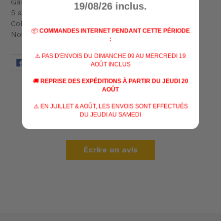
Garantie
19/08/26 inclus.
5 années
Coloris
📦
COMMANDES INTERNET PENDANT CETTE PÉRIODE
Noire
:
⚠️ PAS D'ENVOIS DU DIMANCHE 09 AU MERCREDI 19
PARTAGER
TWEETER
ÉPINGLER
PARTAGER
TWEETER
ÉPINGLER
AOÛT INCLUS
SUR
SUR
SUR
FACEBOOK
TWITTER
PINTEREST
🚚
REPRISE DES EXPÉDITIONS À PARTIR DU JEUDI 20
AVIS CLIENTS
AOÛT
⚠️ EN JUILLET & AOÛT, LES ENVOIS SONT EFFECTUÉS
DU JEUDI AU SAMEDI
Soyez le premier à écrire un avis
Écrire un avis