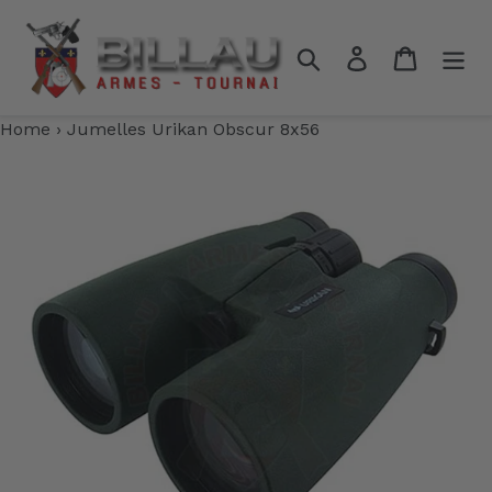
Passer
au
Rechercher
Se connecter
Panier
contenu
Home
›
Jumelles Urikan Obscur 8x56