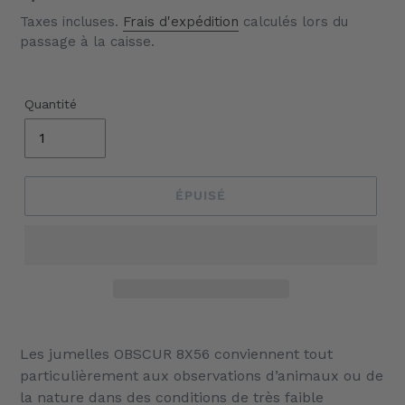
Taxes incluses.
Frais d'expédition
calculés lors du
passage à la caisse.
Quantité
ÉPUISÉ
Ajout
d'un
Les jumelles OBSCUR 8X56 conviennent tout
produit
particulièrement aux observations d’animaux ou de
à
la nature dans des conditions de très faible
votre