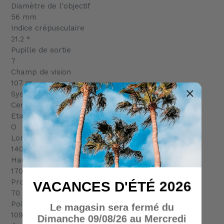
Diamètre de l'objectif
56 mm
Indice crépusculaire
21.2 °
Pupille de sortie
7
Champ de vision
107 m
Système de mise au point
Centrale
Etanche
O
Longueur
140 mm
Hauteur
170 mm
Profondeur
VACANCES D'ÉTÉ 2026
70 mm
Poids
Le magasin sera fermé du
1090 g
Dimanche 09/08/26 au Mercredi