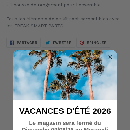
- 1 housse de rangement pour l'ensemble
Tous les éléments de ce kit sont compatibles avec
les FREAK SMART PARTS.
PARTAGER
TWEETER
ÉPINGLER
PARTAGER
TWEETER
ÉPINGLER
SUR
SUR
SUR
FACEBOOK
TWITTER
PINTEREST
AVIS CLIENTS
Soyez le premier à écrire un avis
Écrire un avis
VACANCES D'ÉTÉ 2026
Le magasin sera fermé du
Dimanche 09/08/26 au Mercredi