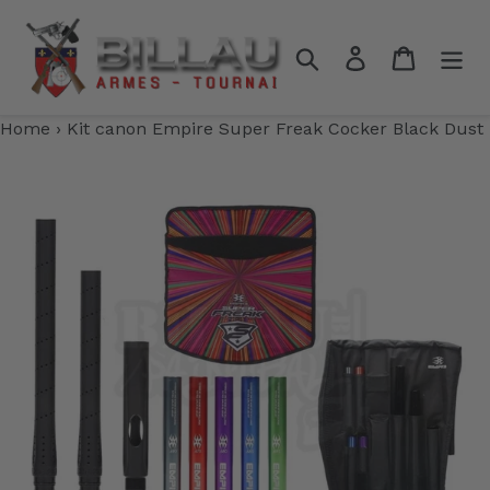
Passer
au
Rechercher
Se connecter
Panier
contenu
Home
›
Kit canon Empire Super Freak Cocker Black Dust