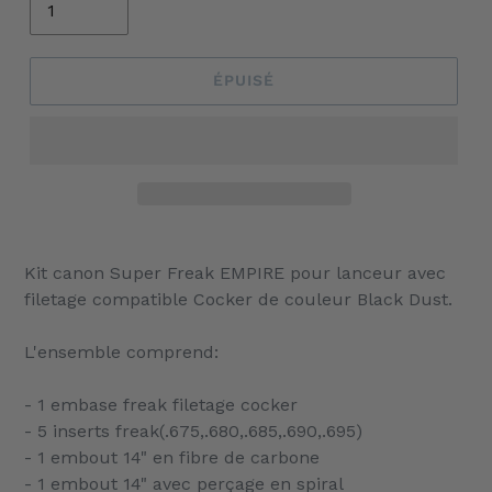
ÉPUISÉ
Ajout
d'un
Kit canon Super Freak EMPIRE pour lanceur avec
produit
filetage compatible Cocker de couleur Black Dust.
à
votre
L'ensemble comprend:
panier
- 1 embase freak filetage cocker
- 5 inserts freak(.675,.680,.685,.690,.695)
- 1 embout 14" en fibre de carbone
- 1 embout 14" avec perçage en spiral