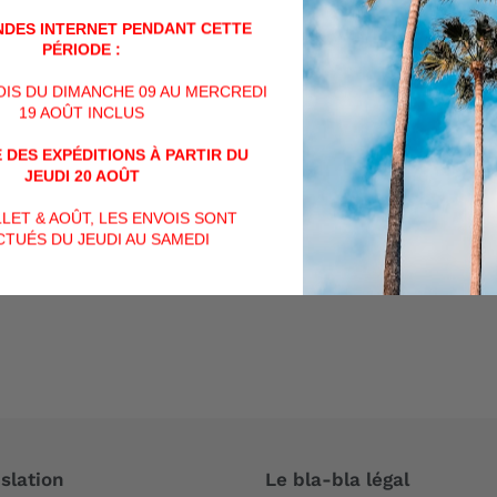
DES INTERNET PENDANT CETTE
PÉRIODE :
PARTAGER
PARTAGER
TWEET
SUR
FACEBOOK
VOIS DU DIMANCHE 09 AU MERCREDI
19 AOÛT INCLUS
AVIS CLIENTS
 DES EXPÉDITIONS À PARTIR DU
JEUDI 20 AOÛT
Soyez le premier à écrire un avis
ILLET & AOÛT, LES ENVOIS SONT
TUÉS DU JEUDI AU SAMEDI
Écrire un avis
slation
Le bla-bla légal