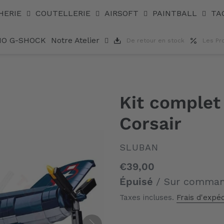
HERIE
COUTELLERIE
AIRSOFT
PAINTBALL
TA
IO G-SHOCK
Notre Atelier
De retour en stock
Les Pr
Kit comple
Corsair
DISTRIBUTEUR
SLUBAN
Prix
€39,00
normal
Épuisé
/ Sur comma
Taxes incluses.
Frais d'expéd