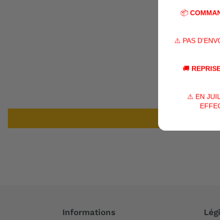
📦
COMMAN
⚠️ PAS D'EN
🚚
REPRISE
⚠️ EN JU
EFFEC
Informations
Légi