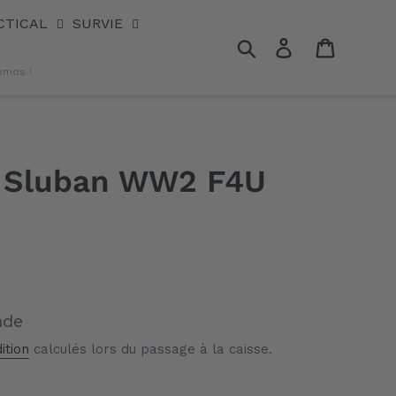
CTICAL
SURVIE
Rechercher
Se connecter
Panier
omos !
t Sluban WW2 F4U
nde
ition
calculés lors du passage à la caisse.