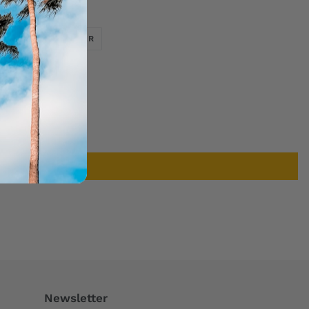
TWEETER
ÉPINGLER
ER
ÉPINGLER
SUR
SUR
TWITTER
PINTEREST
Newsletter