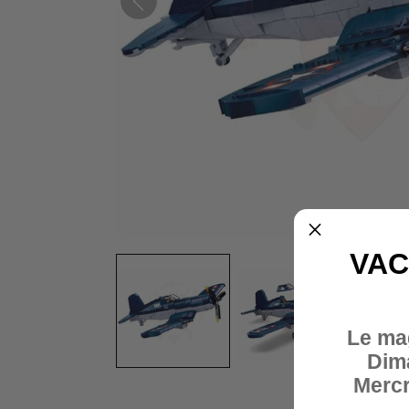
VAC
Le ma
Dim
Mercr