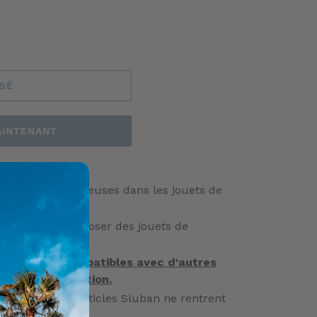
ISÉ
AINTENANT
es les plus sérieuses dans les jouets de
ec l'armée.
s marques à proposer des jouets de
litaires.
 qu
'ils sont compatibles avec d'autres
ts de construction.
quiéter que vos articles Sluban ne rentrent
 construction.