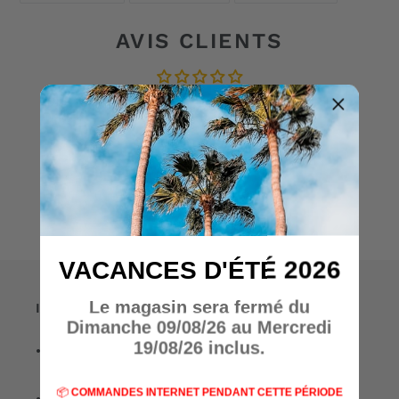
FACEBOOK
TWITTER
PINTEREST
AVIS CLIENTS
Soyez le premier à écrire un avis
Écrire un avis
VACANCES D'ÉTÉ 2026
Le magasin sera fermé du
Informations
Dimanche 09/08/26 au Mercredi
19/08/26 inclus.
• A propos de nous
📦
COMMANDES INTERNET PENDANT CETTE PÉRIODE
• Nos marques