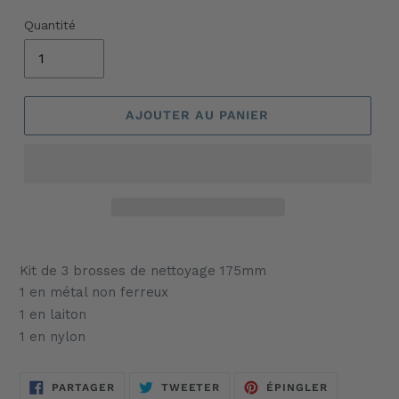
Quantité
AJOUTER AU PANIER
Ajout
d'un
Kit de 3 brosses de nettoyage 175mm
produit
1 en métal non ferreux
à
1 en laiton
votre
1 en nylon
panier
PARTAGER
TWEETER
ÉPINGLER
PARTAGER
TWEETER
ÉPINGLER
SUR
SUR
SUR