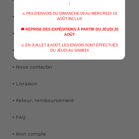
:
⚠️ PAS D'ENVOIS DU DIMANCHE 09 AU MERCREDI 19
• Nos spécialisations
AOÛT INCLUS
🚚
REPRISE DES EXPÉDITIONS À PARTIR DU JEUDI 20
• Nos services
AOÛT
⚠️ EN JUILLET & AOÛT, LES ENVOIS SONT EFFECTUÉS
• Notre atelier
DU JEUDI AU SAMEDI
• Nous contacter
• Livraison
• Retour, remboursement
• FAQ
• Mon compte