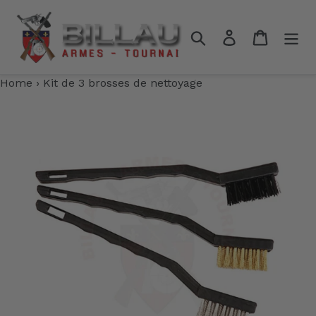
Passer
au
Rechercher
Se connecter
Panier
contenu
Home
›
Kit de 3 brosses de nettoyage