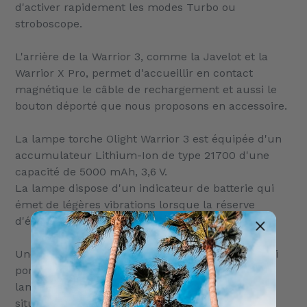
d'activer rapidement les modes Turbo ou
stroboscope.
L'arrière de la Warrior 3, comme la Javelot et la
Warrior X Pro, permet d'accueillir en contact
magnétique le câble de rechargement et aussi le
bouton déporté que nous proposons en accessoire.
La lampe torche Olight Warrior 3 est équipée d'un
accumulateur Lithium-Ion de type 21700 d'une
capacité de 5000 mAh, 3,6 V.
La lampe dispose d'un indicateur de batterie qui
émet de légères vibrations lorsque la réserve
d'énergie est en dessous de 20%.
Une dragonne, un clip ceinture en inox et un étui
porte-ceinture semi-rigide sont fournis avec la
lampe, permettant de répondre à toutes les
situations.