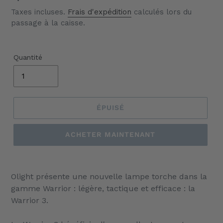
Taxes incluses.
Frais d'expédition
calculés lors du
passage à la caisse.
Quantité
ÉPUISÉ
ACHETER MAINTENANT
Ajout
d'un
Olight présente une nouvelle lampe torche dans la
produit
gamme Warrior : légère, tactique et efficace : la
à
Warrior 3.
votre
panier