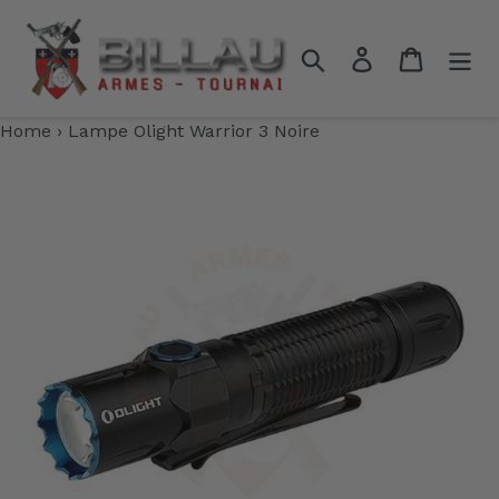
Passer
au
Rechercher
Se connecter
Panier
contenu
Home
›
Lampe Olight Warrior 3 Noire