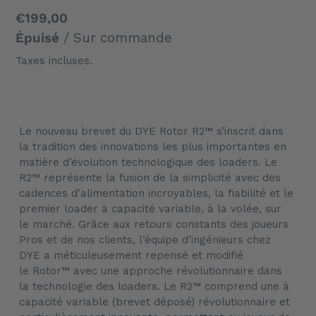
Prix
€199,00
normal
Épuisé
/ Sur commande
Taxes incluses.
Ajout
d'un
Le nouveau brevet du DYE Rotor R2™ s’inscrit dans
produit
la tradition des innovations les plus importantes en
à
matière d’évolution technologique des loaders. Le
votre
R2™ représente la fusion de la simplicité avec des
panier
cadences d’alimentation incroyables, la fiabilité et le
premier loader à capacité variable, à la volée, sur
le marché. Grâce aux retours constants des joueurs
Pros et de nos clients, l’équipe d’ingénieurs chez
DYE a méticuleusement repensé et modifié
le Rotor™ avec une approche révolutionnaire dans
la technologie des loaders. Le R2™ comprend une à
capacité variable (brevet déposé) révolutionnaire et