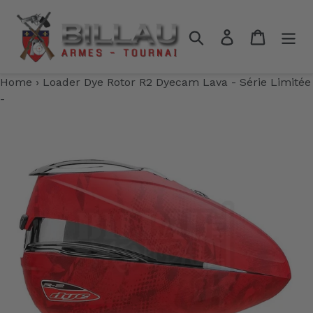
Passer
au
Rechercher
Se connecter
Panier
contenu
Home
›
Loader Dye Rotor R2 Dyecam Lava - Série Limitée
-