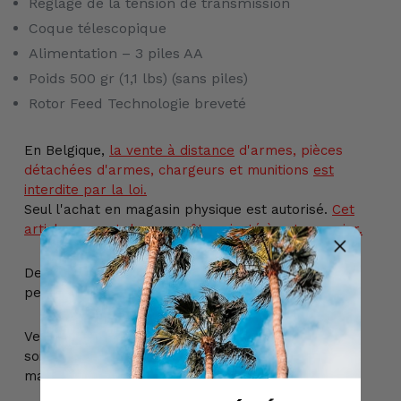
Réglage de la tension de transmission
Coque télescopique
Alimentation – 3 piles AA
Poids 500 gr (1,1 lbs) (sans piles)
Rotor Feed Technologie breveté
En Belgique,
la vente
à distance
d'armes, pièces
détachées d'armes, chargeurs et munitions
est
interdite par la loi.
Seul l'achat en magasin physique est autorisé.
Cet
article ne peut donc pas être ajouté à votre panier.
De plus, l'achat de cet article est réservé aux
personnes majeures de + de 18 ans.
Veuillez nous contacter pour plus d'informations,
soit par téléphone au +32 (0) 69 22 49 42, soit par
mail à info@billau.be,