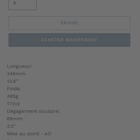
ÉPUISÉ
ACHETER MAINTENANT
Ajout
d'un
Longueur:
produit
346mm
à
13.6"
votre
Poids:
panier
485g
17.1oz
Dégagement oculaire:
89mm
3.5"
Mise au point - AO