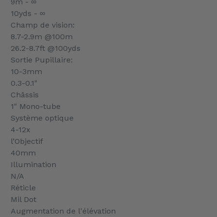
9m - ∞
10yds - ∞
Champ de vision:
8.7-2.9m @100m
26.2-8.7ft @100yds
Sortie Pupillaire:
10-3mm
0.3-0.1"
Châssis
1" Mono-tube
Système optique
4-12x
l’Objectif
40mm
Illumination
N/A
Réticle
Mil Dot
Augmentation de l'élévation