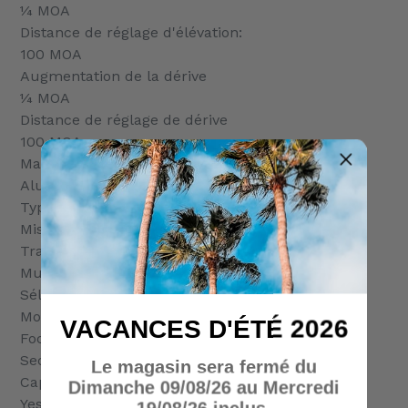
1⁄4 MOA
Distance de réglage d'élévation:
100 MOA
Augmentation de la dérive
1⁄4 MOA
Distance de réglage de dérive
100 MOA
Matière
Aluminium
Type d'oculaire
Mise au point rapide
Traitement de lentille
Multicouches intégral - 11 Couches
Sélecteur de puissance
Moleté Posi-Grip
VACANCES D'ÉTÉ 2026
Focal Plane
Second Focal Plane (SFP)
Le magasin sera fermé du
Capuchons de tourelle
Dimanche 09/08/26 au Mercredi
Yes