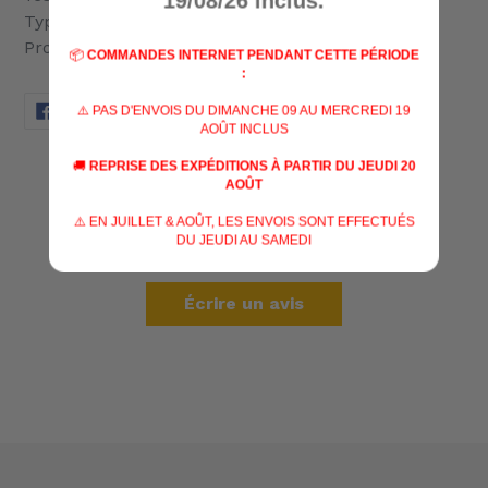
19/08/26 inclus.
Type de tourelle
Profil Bas
📦
COMMANDES INTERNET PENDANT CETTE PÉRIODE
:
PARTAGER
TWEETER
ÉPINGLER
⚠️ PAS D'ENVOIS DU DIMANCHE 09 AU MERCREDI 19
PARTAGER
TWEETER
ÉPINGLER
SUR
SUR
SUR
AOÛT INCLUS
FACEBOOK
TWITTER
PINTEREST
🚚
REPRISE DES EXPÉDITIONS À PARTIR DU JEUDI 20
AVIS CLIENTS
AOÛT
⚠️ EN JUILLET & AOÛT, LES ENVOIS SONT EFFECTUÉS
DU JEUDI AU SAMEDI
Soyez le premier à écrire un avis
Écrire un avis