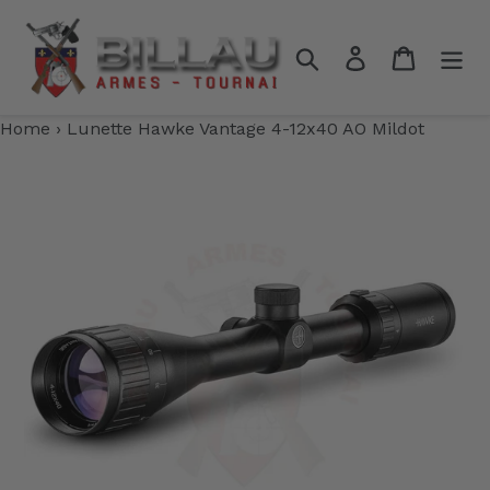
Passer
au
Rechercher
Se connecter
Panier
contenu
Home
›
Lunette Hawke Vantage 4-12x40 AO Mildot