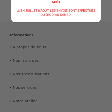
AOÛT
⚠️ EN JUILLET & AOÛT, LES ENVOIS SONT EFFECTUÉS
DU JEUDI AU SAMEDI
Informations
• A propos de nous
• Nos marques
• Nos spécialisations
• Nos services
• Notre atelier