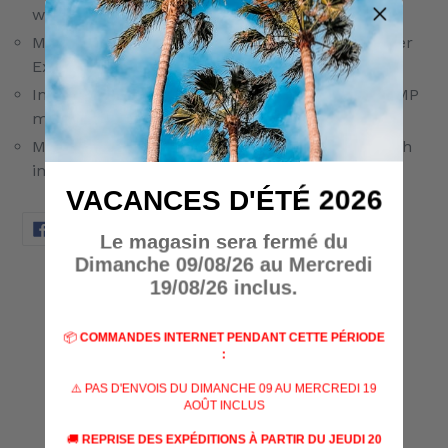
weapon too much
Made of the manufacturer's patented SI Polymer
Extreme plastic
Interacts with the extended foot of the Strike EMP
magazine
Mounting screw and corresponding allen wrench
included
VACANCES D'ÉTÉ 2026
PARTAGER
TWEETER
ÉPINGLER
PARTAGER
TWEETER
ÉPINGLER
Le magasin sera fermé du
SUR
SUR
SUR
FACEBOOK
TWITTER
PINTEREST
Dimanche 09/08/26 au Mercredi
AVIS CLIENTS
19/08/26 inclus.
📦
COMMANDES INTERNET PENDANT CETTE PÉRIODE
Soyez le premier à écrire un avis
:
⚠️ PAS D'ENVOIS DU DIMANCHE 09 AU MERCREDI 19
Écrire un avis
AOÛT INCLUS
🚚
REPRISE DES EXPÉDITIONS À PARTIR DU JEUDI 20