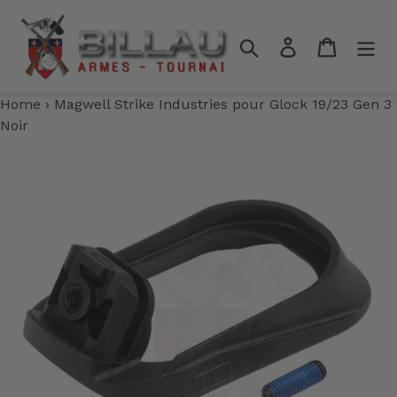
Passer
au
Rechercher
Se connecter
Panier
contenu
Home
›
Magwell Strike Industries pour Glock 19/23 Gen 3
Noir