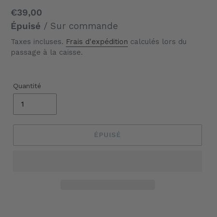
Prix
€39,00
normal
Épuisé
/ Sur commande
Taxes incluses.
Frais d'expédition
calculés lors du
passage à la caisse.
Quantité
ÉPUISÉ
Ajout
d'un