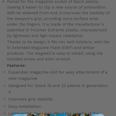
Funnel for the magazine socket of Glock pistols,
produit
making it easier to clip a new source of ammunition.
à
With its widened front end, it improves the stability of
votre
the weapon's grip, providing more surface area
panier
under the fingers. It is made of the manufacturer's
patented SI Polymer Extreme plastic, characterized
by lightness and high impact resistance.
Thanks to its design, it fits into belt holsters, with the
SI Extended Magazine Plate (EMP) and similar
products. The magwell is easy to install, using the
included screw and allen wrench.
Features:
Expanded magazine slot for easy attachment of a
new magazine
Designed for Glock 19 and 23 pistols in generation
3
Improves grip stability
Easy installation
Lightweight, does not affect the weight of the