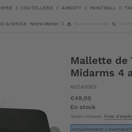
HERIE
COUTELLERIE
AIRSOFT
PAINTBALL
TA
IO G-SHOCK
Notre Atelier
De retour en stock
Les Pr
Mallette de
Midarms 4 
DISTRIBUTEUR
MIDARMS
Prix
€49,00
normal
En stock
Taxes incluses.
Frais d'expéd
Actuellement
2
exemplaire