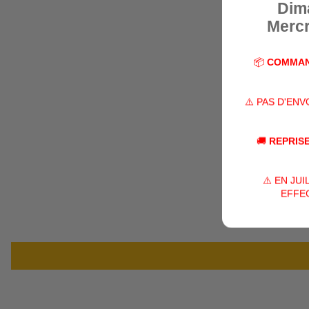
Dim
Mercr
📦
COMMAN
⚠️ PAS D'EN
🚚
REPRISE
⚠️ EN JU
EFFEC