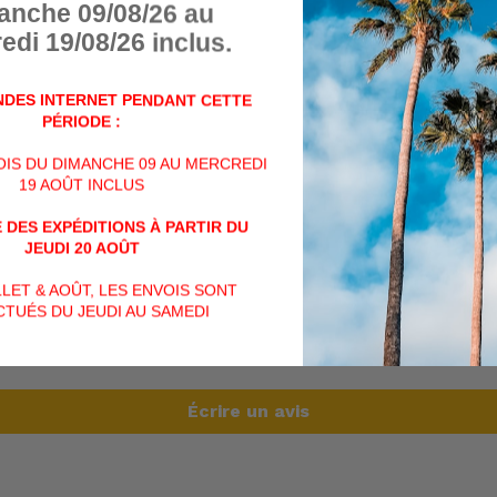
panier
anche 09/08/26 au
Charnière internes securit
edi 19/08/26 inclus.
Picots anti-soulèvement
2 verrouillages à code 3 ch
DES INTERNET PENDANT CETTE
Intérieur mousse alvéolée.
PÉRIODE :
Possibilité de placer 2 cad
VOIS DU DIMANCHE 09 AU MERCREDI
19 AOÛT INCLUS
PARTAGER
PARTAGER
TWEET
SUR
 DES EXPÉDITIONS À PARTIR DU
FACEBOOK
JEUDI 20 AOÛT
AVIS CLIENTS
ILLET & AOÛT, LES ENVOIS SONT
TUÉS DU JEUDI AU SAMEDI
Soyez le premier à écrire un avis
Écrire un avis