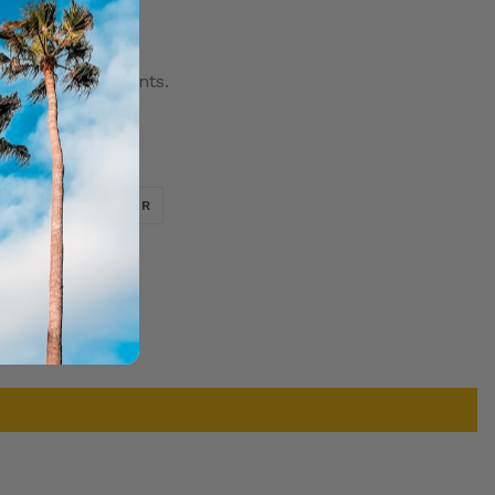
iffres indépendants.
enas
TWEETER
ÉPINGLER
ER
ÉPINGLER
SUR
SUR
TWITTER
PINTEREST