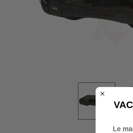
VAC
Le ma