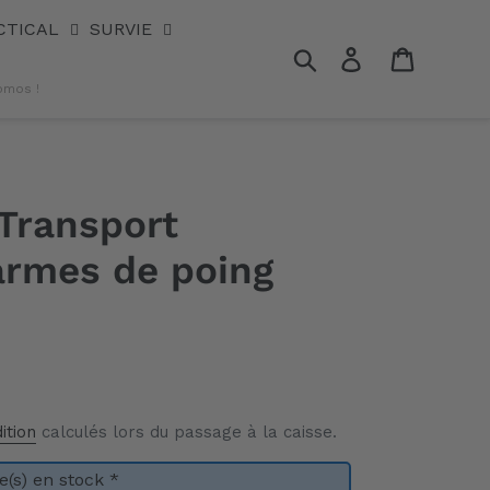
CTICAL
SURVIE
Rechercher
Se connecter
Panier
omos !
 Transport
armes de poing
ition
calculés lors du passage à la caisse.
(s) en stock *