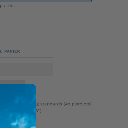
ps réel
U PANIER
 4 armes de poing standards (4x pistolets)
s (2x revolvers 6")