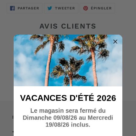
à
votre
PARTAGER
TWEETER
ÉPINGLER
PARTAGER
TWEETER
ÉPINGLER
SUR
SUR
SUR
panier
FACEBOOK
TWITTER
PINTEREST
AVIS CLIENTS
Soyez le premier à écrire un avis
Écrire un avis
VACANCES D'ÉTÉ 2026
Le magasin sera fermé du
Informations
Dimanche 09/08/26 au Mercredi
19/08/26 inclus.
• A propos de nous