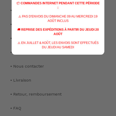
📦
COMMANDES INTERNET PENDANT CETTE PÉRIODE
:
• Nos marques
⚠️ PAS D'ENVOIS DU DIMANCHE 09 AU MERCREDI 19
AOÛT INCLUS
• Nos spécialisations
🚚
REPRISE DES EXPÉDITIONS À PARTIR DU JEUDI 20
AOÛT
• Nos services
⚠️ EN JUILLET & AOÛT, LES ENVOIS SONT EFFECTUÉS
DU JEUDI AU SAMEDI
• Notre atelier
• Nous contacter
• Livraison
• Retour, remboursement
• FAQ