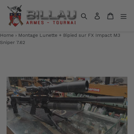
Passer
au
Rechercher
Se connecter
Panier
contenu
Home
›
Montage Lunette + Bipied sur FX Impact M3
Sniper 7.62