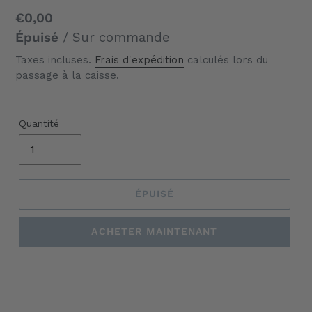
Prix
€0,00
normal
Épuisé
/ Sur commande
Taxes incluses.
Frais d'expédition
calculés lors du
passage à la caisse.
Quantité
ÉPUISÉ
ACHETER MAINTENANT
Ajout
d'un
produit