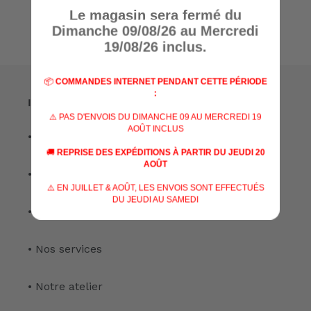
Le magasin sera fermé du
Dimanche 09/08/26 au Mercredi
19/08/26 inclus.
📦
COMMANDES INTERNET PENDANT CETTE PÉRIODE
:
Informations
⚠️ PAS D'ENVOIS DU DIMANCHE 09 AU MERCREDI 19
AOÛT INCLUS
• A propos de nous
🚚
REPRISE DES EXPÉDITIONS À PARTIR DU JEUDI 20
AOÛT
• Nos marques
⚠️ EN JUILLET & AOÛT, LES ENVOIS SONT EFFECTUÉS
DU JEUDI AU SAMEDI
• Nos spécialisations
• Nos services
• Notre atelier