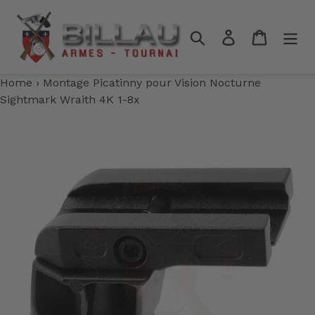
Passer
au
Rechercher
Se connecter
Panier
contenu
Home
›
Montage Picatinny pour Vision Nocturne
Sightmark Wraith 4K 1-8x