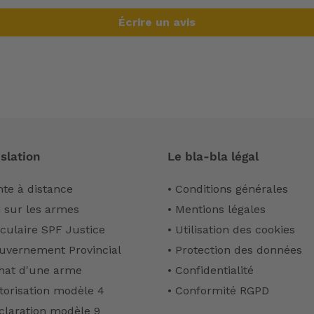
Écrire un avis
slation
Le bla-bla légal
nte à distance
• Conditions générales
i sur les armes
• Mentions légales
rculaire SPF Justice
• Utilisation des cookies
uvernement Provincial
• Protection des données
hat d'une arme
• Confidentialité
torisation modèle 4
• Conformité RGPD
claration modèle 9