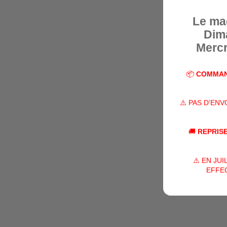
Le ma
Dim
Mercr
📦
COMMAN
⚠️ PAS D'EN
🚚
REPRISE
⚠️ EN JU
EFFEC