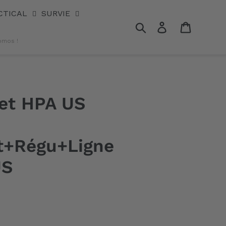
CTICAL
SURVIE
Rechercher
Se connecter
Panier
omos !
et HPA US
t+Régu+Ligne
US