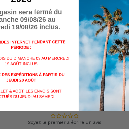
PACK COMPLET P
produit
CO2 EN HPA
gasin sera fermé du
à
anche 09/08/26 au
votre
panier
edi 19/08/26 inclus.
Ce pack HPA est composé d
1 x bouteille 0,8l alu
DES INTERNET PENDANT CETTE
1 x preset basse pression
PÉRIODE :
1 x régulateur 0-150 psi H
VOIS DU DIMANCHE 09 AU MERCREDI
1 x ligne renforcée avec 
19 AOÛT INCLUS
Pour une utilisation en HPA
 DES EXPÉDITIONS À PARTIR DU
JEUDI 20 AOÛT
PARTAGER
PARTAGER
TWEET
SUR
ILLET & AOÛT, LES ENVOIS SONT
FACEBOOK
TUÉS DU JEUDI AU SAMEDI
AVIS CLIENTS
Soyez le premier à écrire un avis