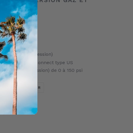
OUR CONVERSION GAZ ET
e :
PA (très basse pression)
raccord quick disconnect type US
 (très basse pression) de 0 à 150 psi
TWEETER
ÉPINGLER
ER
ÉPINGLER
SUR
SUR
TWITTER
PINTEREST