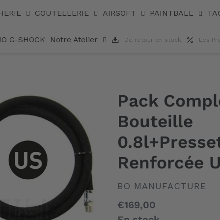
u+Ligne Renforcée US
HERIE
COUTELLERIE
AIRSOFT
PAINTBALL
TA
IO G-SHOCK
Notre Atelier
De retour en stock
Les Pr
Pack Compl
Bouteille
0.8l+Presse
Renforcée 
DISTRIBUTEUR
BO MANUFACTURE
Prix
€169,00
normal
En stock