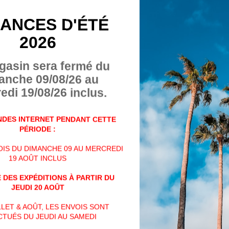
panier.
ANCES D'ÉTÉ
De plus, l'achat de cet art
2026
personnes majeures de + d
gasin sera fermé du
Veuillez nous contacter p
anche 09/08/26 au
soit par téléphone au +32 (
edi 19/08/26 inclus.
mail à info@billau.be,
DES INTERNET PENDANT CETTE
ou encore directement via
PÉRIODE :
contact ci-dessous :
VOIS DU DIMANCHE 09 AU MERCREDI
19 AOÛT INCLUS
(Si vous n'avez pas reçu d
ou formulaire de contact, v
 DES EXPÉDITIONS À PARTIR DU
dossier "spams")
JEUDI 20 AOÛT
ILLET & AOÛT, LES ENVOIS SONT
Nom
TUÉS DU JEUDI AU SAMEDI