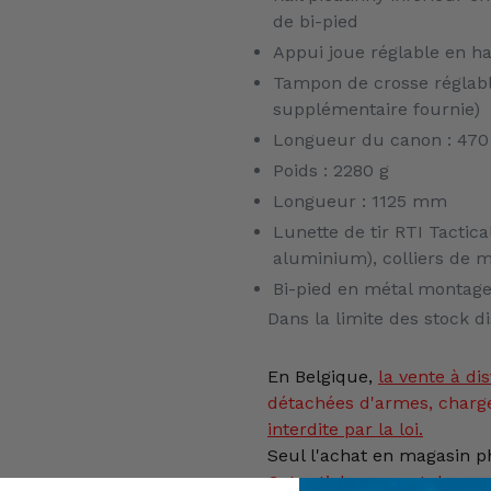
de bi-pied
Appui joue réglable en h
Tampon de crosse réglabl
supplémentaire fournie)
Longueur du canon : 47
Poids : 2280 g
Longueur : 1125 mm
Lunette de tir RTI Tactica
aluminium), colliers de 
Bi-pied en métal montage
Dans la limite des stock d
En Belgique,
la vente
à dis
détachées d'armes, charg
interdite par la loi.
Seul l'achat en magasin ph
Cet article ne peut donc p