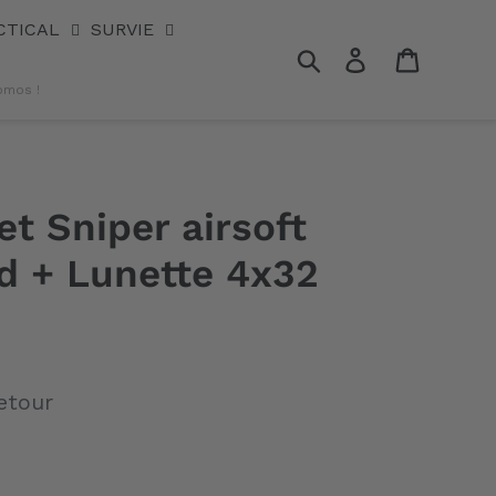
CTICAL
SURVIE
Rechercher
Se connecter
Panier
omos !
t Sniper airsoft
d + Lunette 4x32
etour