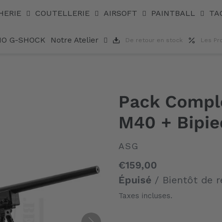
te 4x32
HERIE
COUTELLERIE
AIRSOFT
PAINTBALL
TA
IO G-SHOCK
Notre Atelier
De retour en stock
Les Pr
Pack Comple
M40 + Bipie
DISTRIBUTEUR
ASG
Prix
€159,00
normal
Épuisé
/ Bientôt de r
Taxes incluses.