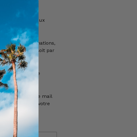
icle est réservé aux
e 18 ans.
our plus d'informations,
0) 69 22 49 42, soit par
 le formulaire de
e réponse à votre mail
euillez vérifier votre
E-mail
*