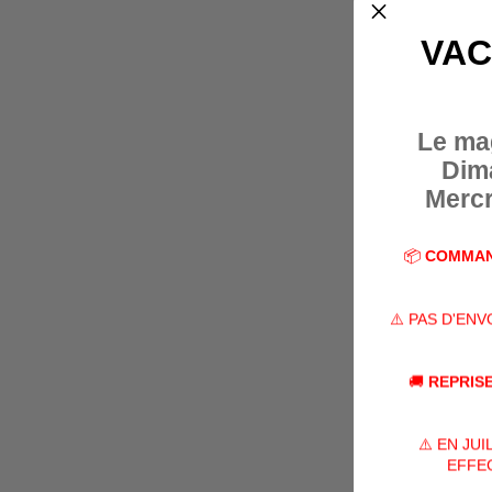
VAC
Le ma
Dim
Mercr
📦
COMMAN
⚠️ PAS D'EN
🚚
REPRISE
⚠️ EN JU
EFFEC