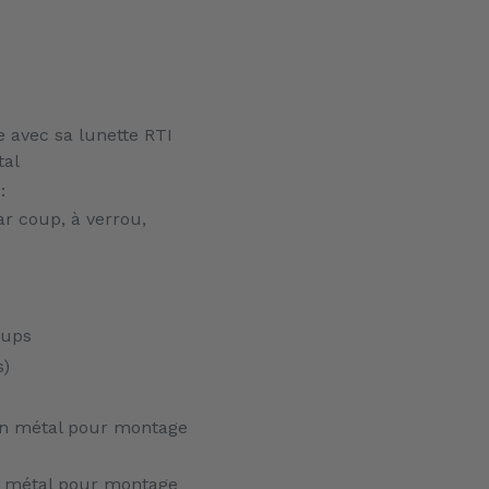
e avec sa lunette RTI
tal
:
ar coup, à verrou,
oups
s)
 en métal pour montage
en métal pour montage