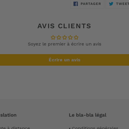
PARTAGER
PARTAGER
TWEE
SUR
FACEBOOK
AVIS CLIENTS
Soyez le premier à écrire un avis
Écrire un avis
slation
Le bla-bla légal
nte à distance
• Conditions générales