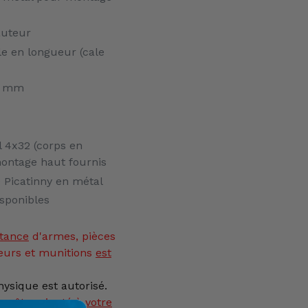
auteur
e en longueur (cale
0 mm
l 4x32 (corps en
montage haut fournis
 Picatinny en métal
isponibles
tance
d'armes, pièces
eurs et munitions
est
ysique est autorisé.
as être ajouté à votre