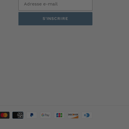
S'INSCRIRE
Moyens
de
paiement