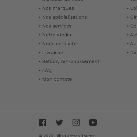
• Nos marques
• Lo
• Nos spécialisations
• Ci
• Nos services
• Go
• Notre atelier
• Ac
• Nous contacter
• Au
• Livraison
• Dé
• Retour, remboursement
• FAQ
• Mon compte
Facebook
Twitter
Instagram
YouTube
© 2026,
Billau Armes Tournai