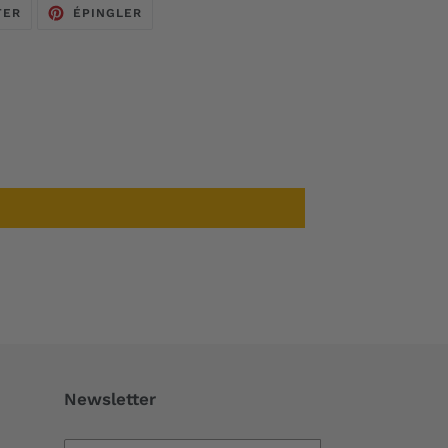
TWEETER
ÉPINGLER
TER
ÉPINGLER
SUR
SUR
TWITTER
PINTEREST
Newsletter