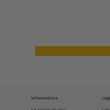
Informations
Légi
• A propos de nous
• Ve