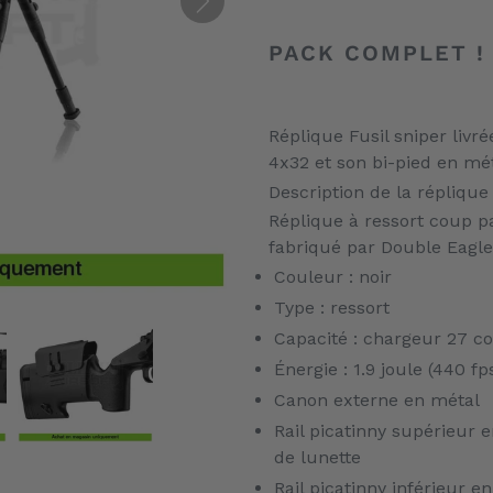
Ajout
d'un
PACK COMPLET !
produit
à
votre
Réplique Fusil sniper livré
panier
4x32 et son bi-pied en mé
Description de la réplique 
Réplique à ressort coup p
fabriqué par Double Eagle
Couleur : noir
Type : ressort
Capacité : chargeur 27 c
Énergie : 1.9 joule (440 fp
Canon externe en métal
Rail picatinny supérieur
de lunette
Rail picatinny inférieur 