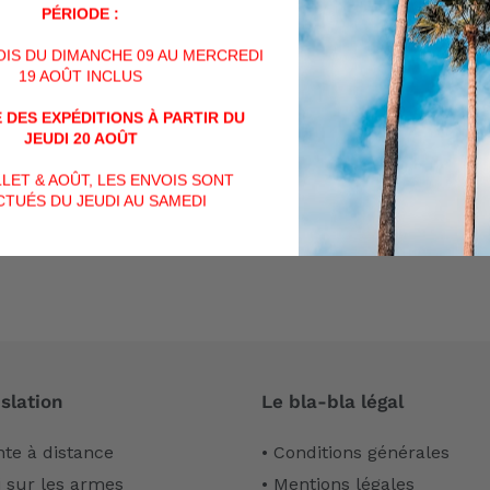
PÉRIODE :
FACEBOOK
VOIS DU DIMANCHE 09 AU MERCREDI
AVIS CLIENTS
19 AOÛT INCLUS
 DES EXPÉDITIONS À PARTIR DU
Soyez le premier à écrire un avis
JEUDI 20 AOÛT
ILLET & AOÛT, LES ENVOIS SONT
Écrire un avis
TUÉS DU JEUDI AU SAMEDI
slation
Le bla-bla légal
nte à distance
• Conditions générales
i sur les armes
• Mentions légales