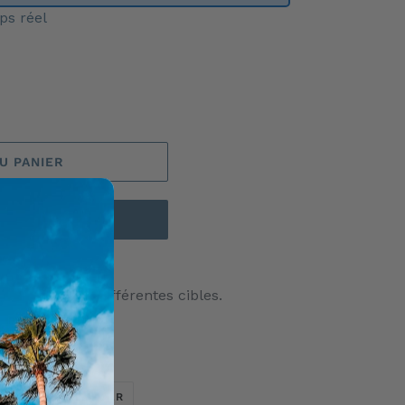
ps réel
U PANIER
AINTENANT
ent de 4x 25 différentes cibles.
TWEETER
ÉPINGLER
ER
ÉPINGLER
SUR
SUR