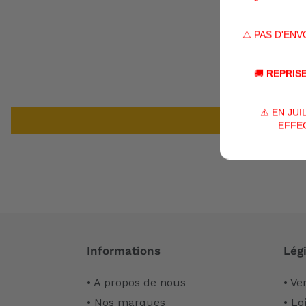
⚠️ PAS D'EN
🚚
REPRISE
⚠️ EN JU
EFFEC
Informations
Légi
• A propos de nous
• Ve
• Nos marques
• Lo