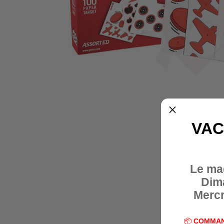
VAC
Le ma
Dim
Mercr
📦
COMMAN