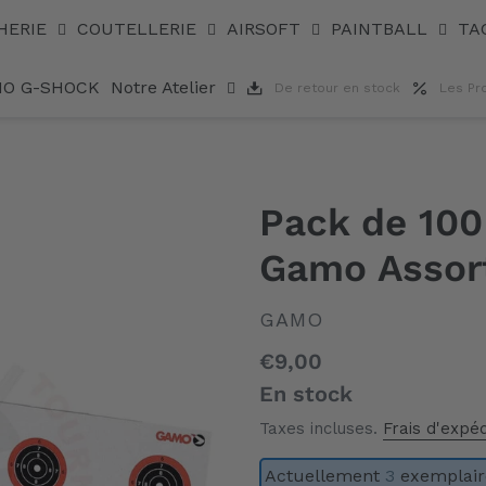
HERIE
COUTELLERIE
AIRSOFT
PAINTBALL
TA
IO G-SHOCK
Notre Atelier
De retour en stock
Les Pr
Pack de 100
Gamo Assor
DISTRIBUTEUR
GAMO
Prix
€9,00
normal
En stock
Taxes incluses.
Frais d'expéd
Actuellement
3
exemplaire