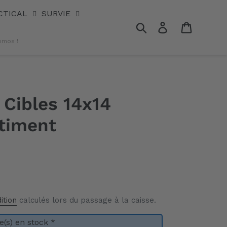
CTICAL
SURVIE
Rechercher
Se connecter
Panier
omos !
 Cibles 14x14
timent
ition
calculés lors du passage à la caisse.
(s) en stock *