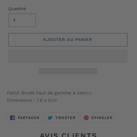
Quantité
AJOUTER AU PANIER
Ajout
d'un
Patch Brodé haut de gamme à velcro.
produit
Dimensions : 7.8 x 5cm
à
votre
panier
PARTAGER
TWEETER
ÉPINGLER
PARTAGER
TWEETER
ÉPINGLER
SUR
SUR
SUR
FACEBOOK
TWITTER
PINTEREST
AVIS CLIENTS