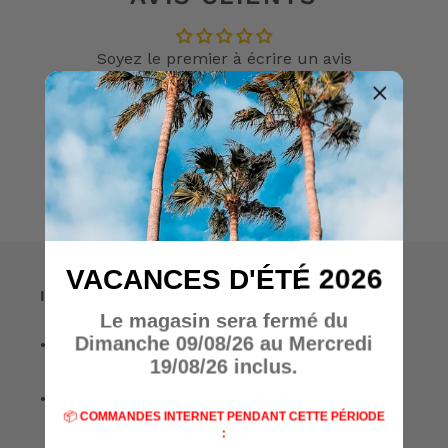
Soyez le premier à écrire un avis
Écrire un avis
VACANCES D'ÉTÉ 2026
Informations
Le magasin sera fermé du
Dimanche 09/08/26 au Mercredi
• A propos de nous
19/08/26 inclus.
• Nos marques
📦
COMMANDES INTERNET PENDANT CETTE PÉRIODE
: