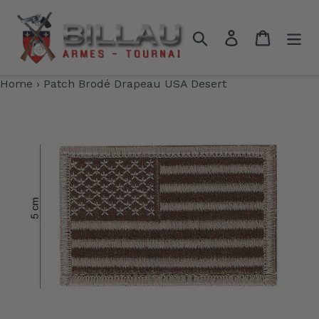
Passer
au
Rechercher
Se connecter
Panier
contenu
Home
›
Patch Brodé Drapeau USA Desert