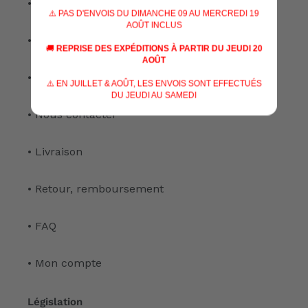
• Nos spécialisations
⚠️ PAS D'ENVOIS DU DIMANCHE 09 AU MERCREDI 19
AOÛT INCLUS
• Nos services
🚚
REPRISE DES EXPÉDITIONS À PARTIR DU JEUDI 20
AOÛT
• Notre atelier
⚠️ EN JUILLET & AOÛT, LES ENVOIS SONT EFFECTUÉS
DU JEUDI AU SAMEDI
• Nous contacter
• Livraison
• Retour, remboursement
• FAQ
• Mon compte
Législation