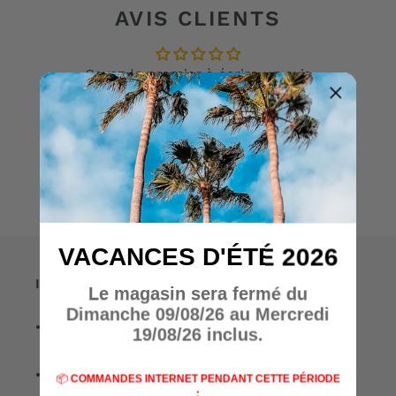
AVIS CLIENTS
Soyez le premier à écrire un avis
Écrire un avis
VACANCES D'ÉTÉ 2026
Informations
Le magasin sera fermé du
Dimanche 09/08/26 au Mercredi
• A propos de nous
19/08/26 inclus.
• Nos marques
📦
COMMANDES INTERNET PENDANT CETTE PÉRIODE
: