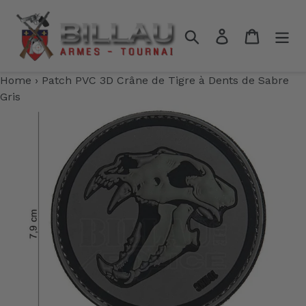
Passer
au
Rechercher
Se connecter
Panier
contenu
Home
›
Patch PVC 3D Crâne de Tigre à Dents de Sabre
Gris