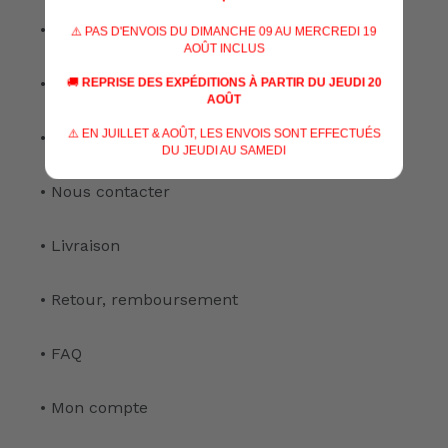
• Nos spécialisations
⚠️ PAS D'ENVOIS DU DIMANCHE 09 AU MERCREDI 19
AOÛT INCLUS
• Nos services
🚚
REPRISE DES EXPÉDITIONS À PARTIR DU JEUDI 20
AOÛT
⚠️ EN JUILLET & AOÛT, LES ENVOIS SONT EFFECTUÉS
• Notre atelier
DU JEUDI AU SAMEDI
• Nous contacter
• Livraison
• Retour, remboursement
• FAQ
• Mon compte