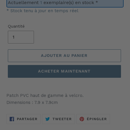
Actuellement
1
exemplaire(s) en stock *
* Stock tenu à jour en temps réel
Quantité
AJOUTER AU PANIER
ACHETER MAINTENANT
Ajout
d'un
Patch PVC haut de gamme à velcro.
produit
Dimensions : 7.9 x 7.9cm
à
votre
panier
PARTAGER
TWEETER
ÉPINGLER
PARTAGER
TWEETER
ÉPINGLER
SUR
SUR
SUR
FACEBOOK
TWITTER
PINTEREST