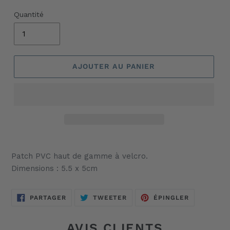
Quantité
AJOUTER AU PANIER
Ajout
d'un
Patch PVC haut de gamme à velcro.
produit
Dimensions : 5.5 x 5cm
à
votre
panier
PARTAGER
TWEETER
ÉPINGLER
PARTAGER
TWEETER
ÉPINGLER
SUR
SUR
SUR
FACEBOOK
TWITTER
PINTEREST
AVIS CLIENTS