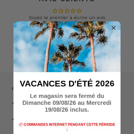
Soyez le premier à écrire un avis
Écrire un avis
VACANCES D'ÉTÉ 2026
Informations
Le magasin sera fermé du
Dimanche 09/08/26 au Mercredi
• A propos de nous
19/08/26 inclus.
• Nos marques
📦
COMMANDES INTERNET PENDANT CETTE PÉRIODE
: