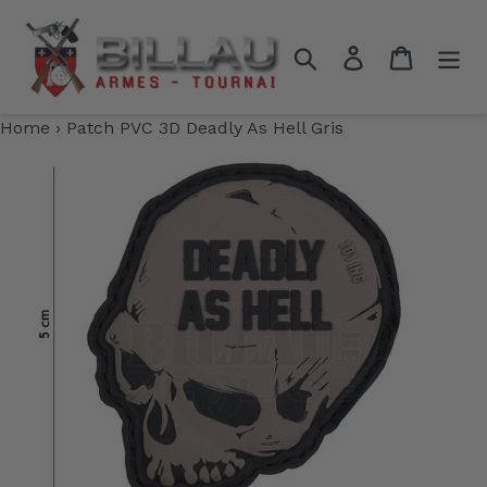
Passer
au
Rechercher
Se connecter
Panier
contenu
Home
›
Patch PVC 3D Deadly As Hell Gris