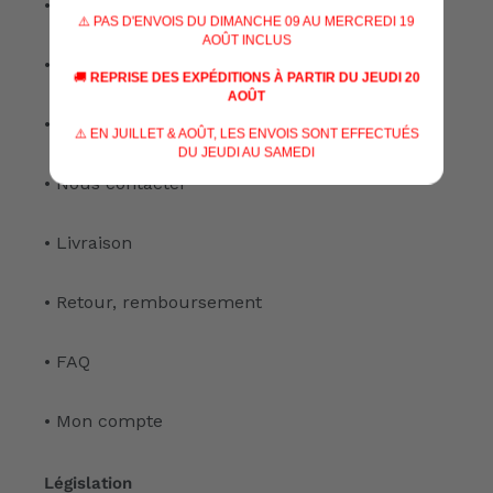
• Nos spécialisations
⚠️ PAS D'ENVOIS DU DIMANCHE 09 AU MERCREDI 19
AOÛT INCLUS
• Nos services
🚚
REPRISE DES EXPÉDITIONS À PARTIR DU JEUDI 20
AOÛT
• Notre atelier
⚠️ EN JUILLET & AOÛT, LES ENVOIS SONT EFFECTUÉS
DU JEUDI AU SAMEDI
• Nous contacter
• Livraison
• Retour, remboursement
• FAQ
• Mon compte
Législation