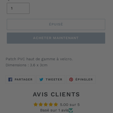
ÉPUISÉ
ACHETER MAINTENANT
Ajout
d'un
Patch PVC haut de gamme à velcro.
produit
Dimensions : 3.6 x 3cm
à
votre
panier
PARTAGER
TWEETER
ÉPINGLER
PARTAGER
TWEETER
ÉPINGLER
SUR
SUR
SUR
FACEBOOK
TWITTER
PINTEREST
AVIS CLIENTS
5.00 sur 5
Basé sur 1 avis