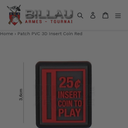
Passer
au
Rechercher
Se connecter
Panier
contenu
Home
›
Patch PVC 3D Insert Coin Red