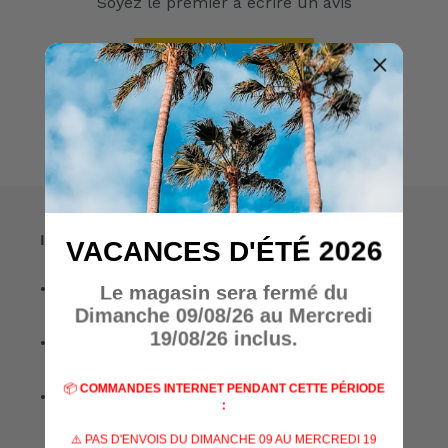
Soyez le premier à écrire un avis
Écrire un avis
Informations
VACANCES D'ÉTÉ 2026
• A propos de nous
Le magasin sera fermé du
Dimanche 09/08/26 au Mercredi
19/08/26 inclus.
• Nos marques
📦
COMMANDES INTERNET PENDANT CETTE PÉRIODE
• Nos spécialisations
:
⚠️ PAS D'ENVOIS DU DIMANCHE 09 AU MERCREDI 19