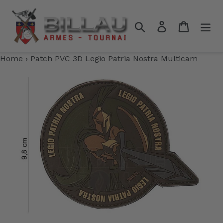
Passer
au
Rechercher
Se connecter
Panier
contenu
Home
›
Patch PVC 3D Legio Patria Nostra Multicam