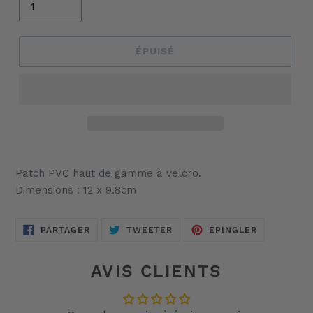
ÉPUISÉ
Ajout
d'un
Patch PVC haut de gamme à velcro.
produit
Dimensions : 12 x 9.8cm
à
votre
panier
PARTAGER
TWEETER
ÉPINGLER
PARTAGER
TWEETER
ÉPINGLER
SUR
SUR
SUR
FACEBOOK
TWITTER
PINTEREST
AVIS CLIENTS