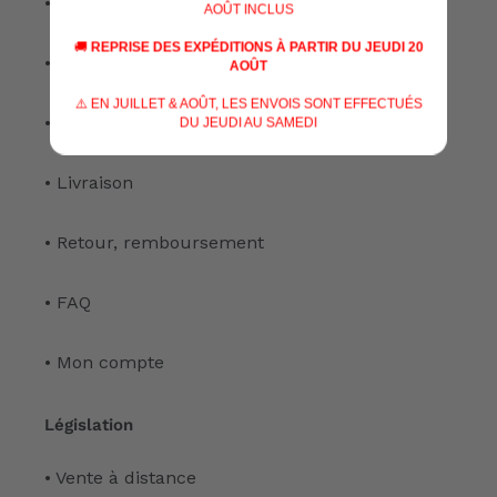
• Nos services
AOÛT INCLUS
🚚
REPRISE DES EXPÉDITIONS À PARTIR DU JEUDI 20
• Notre atelier
AOÛT
⚠️ EN JUILLET & AOÛT, LES ENVOIS SONT EFFECTUÉS
• Nous contacter
DU JEUDI AU SAMEDI
• Livraison
• Retour, remboursement
• FAQ
• Mon compte
Législation
• Vente à distance