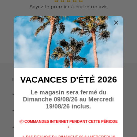
Soyez le premier à écrire un avis
Write a review
VACANCES D'ÉTÉ 2026
Informations
Le magasin sera fermé du
• A propos de nous
Dimanche 09/08/26 au Mercredi
19/08/26 inclus.
• Nos marques
📦
COMMANDES INTERNET PENDANT CETTE PÉRIODE
• Nos spécialisations
: