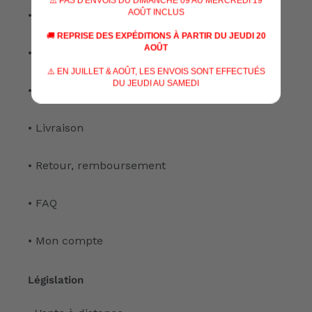
⚠️ PAS D'ENVOIS DU DIMANCHE 09 AU MERCREDI 19
AOÛT INCLUS
• Nos services
🚚
REPRISE DES EXPÉDITIONS À PARTIR DU JEUDI 20
AOÛT
• Notre atelier
⚠️ EN JUILLET & AOÛT, LES ENVOIS SONT EFFECTUÉS
DU JEUDI AU SAMEDI
• Nous contacter
• Livraison
• Retour, remboursement
• FAQ
• Mon compte
Législation