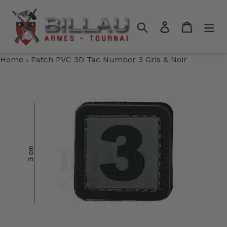
Passer
au
Rechercher
Se connecter
Panier
contenu
Home
›
Patch PVC 3D Tac Number 3 Gris & Noir