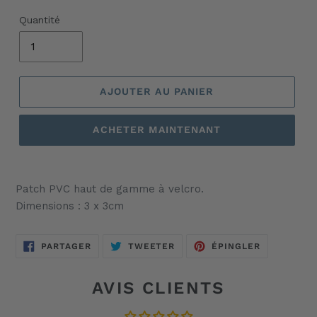
Quantité
AJOUTER AU PANIER
ACHETER MAINTENANT
Ajout
d'un
Patch PVC haut de gamme à velcro.
produit
Dimensions : 3 x 3cm
à
votre
panier
PARTAGER
TWEETER
ÉPINGLER
PARTAGER
TWEETER
ÉPINGLER
SUR
SUR
SUR
FACEBOOK
TWITTER
PINTEREST
AVIS CLIENTS