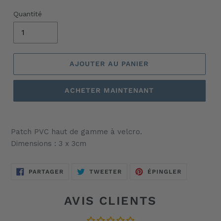
Quantité
AJOUTER AU PANIER
ACHETER MAINTENANT
Ajout
d'un
Patch PVC haut de gamme à velcro.
produit
Dimensions : 3 x 3cm
à
votre
panier
PARTAGER
TWEETER
ÉPINGLER
PARTAGER
TWEETER
ÉPINGLER
SUR
SUR
SUR
FACEBOOK
TWITTER
PINTEREST
AVIS CLIENTS