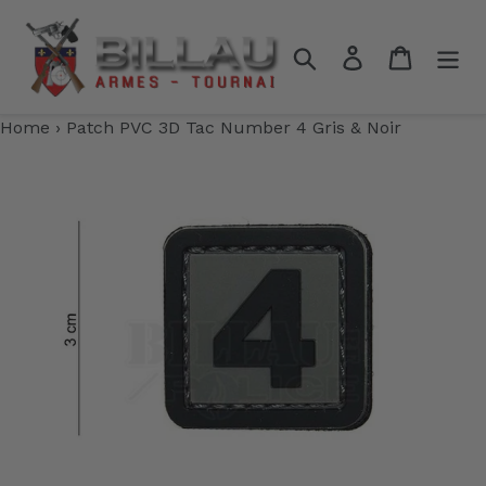
Passer
au
Rechercher
Se connecter
Panier
contenu
Home
›
Patch PVC 3D Tac Number 4 Gris & Noir