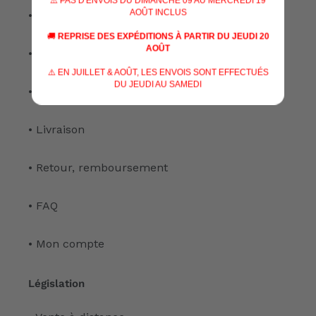
⚠️ PAS D'ENVOIS DU DIMANCHE 09 AU MERCREDI 19
AOÛT INCLUS
• Nos services
🚚
REPRISE DES EXPÉDITIONS À PARTIR DU JEUDI 20
AOÛT
• Notre atelier
⚠️ EN JUILLET & AOÛT, LES ENVOIS SONT EFFECTUÉS
DU JEUDI AU SAMEDI
• Nous contacter
• Livraison
• Retour, remboursement
• FAQ
• Mon compte
Législation