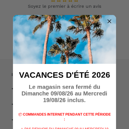
Soyez le premier à écrire un avis
Écrire un avis
VACANCES D'ÉTÉ 2026
Informations
Le magasin sera fermé du
• A propos de nous
Dimanche 09/08/26 au Mercredi
19/08/26 inclus.
• Nos marques
📦
COMMANDES INTERNET PENDANT CETTE PÉRIODE
• Nos spécialisations
: