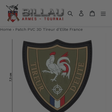
Passer
au
Rechercher
Se connecter
Panier
contenu
Home
›
Patch PVC 3D Tireur d'Elite France