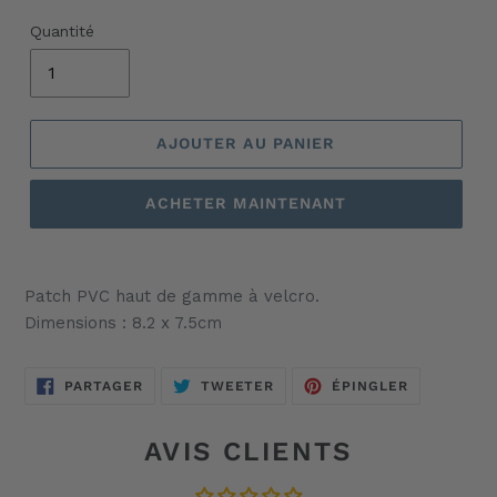
Quantité
AJOUTER AU PANIER
ACHETER MAINTENANT
Ajout
d'un
Patch PVC haut de gamme à velcro.
produit
Dimensions : 8.2 x 7.5cm
à
votre
panier
PARTAGER
TWEETER
ÉPINGLER
PARTAGER
TWEETER
ÉPINGLER
SUR
SUR
SUR
FACEBOOK
TWITTER
PINTEREST
AVIS CLIENTS