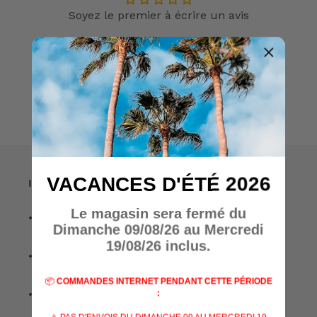
Soyez le premier à écrire un avis
Écrire un avis
VACANCES D'ÉTÉ 2026
Informations
Le magasin sera fermé du
• A propos de nous
Dimanche 09/08/26 au Mercredi
19/08/26 inclus.
• Nos marques
📦
COMMANDES INTERNET PENDANT CETTE PÉRIODE
• Nos spécialisations
: