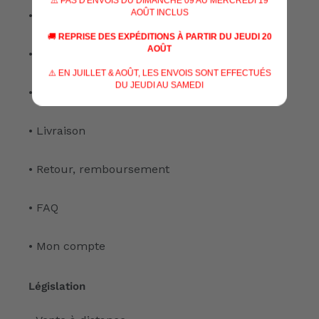
⚠️ PAS D'ENVOIS DU DIMANCHE 09 AU MERCREDI 19
AOÛT INCLUS
• Nos services
🚚
REPRISE DES EXPÉDITIONS À PARTIR DU JEUDI 20
AOÛT
• Notre atelier
⚠️ EN JUILLET & AOÛT, LES ENVOIS SONT EFFECTUÉS
DU JEUDI AU SAMEDI
• Nous contacter
• Livraison
• Retour, remboursement
• FAQ
• Mon compte
Législation