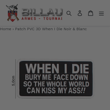
Passer
au
Rechercher
Se connecter
Panier
contenu
Home
›
Patch PVC 3D When I Die Noir & Blanc