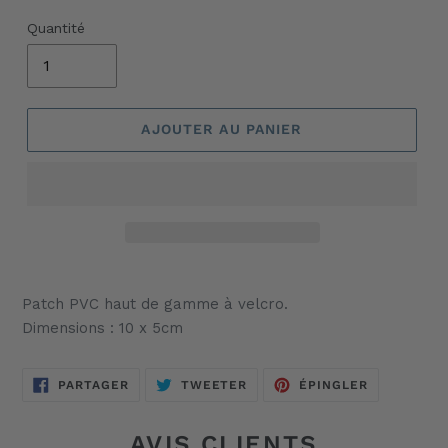
Quantité
AJOUTER AU PANIER
Ajout
d'un
Patch PVC haut de gamme à velcro.
produit
Dimensions : 10 x 5cm
à
votre
panier
PARTAGER
TWEETER
ÉPINGLER
PARTAGER
TWEETER
ÉPINGLER
SUR
SUR
SUR
FACEBOOK
TWITTER
PINTEREST
AVIS CLIENTS