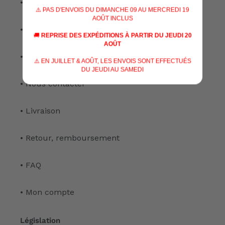
• Nos spécialisations
⚠️ PAS D'ENVOIS DU DIMANCHE 09 AU MERCREDI 19
AOÛT INCLUS
• Nos services
🚚
REPRISE DES EXPÉDITIONS À PARTIR DU JEUDI 20
AOÛT
• Notre atelier
⚠️ EN JUILLET & AOÛT, LES ENVOIS SONT EFFECTUÉS
DU JEUDI AU SAMEDI
• Nous contacter
• Livraison
• Retour, remboursement
• FAQ
• Mon compte
Législation