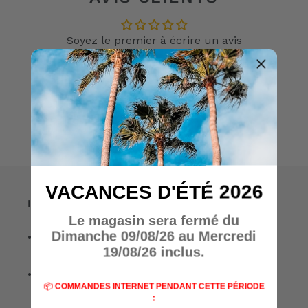
Soyez le premier à écrire un avis
Écrire un avis
VACANCES D'ÉTÉ 2026
Informations
Le magasin sera fermé du
Dimanche 09/08/26 au Mercredi
• A propos de nous
19/08/26 inclus.
• Nos marques
📦
COMMANDES INTERNET PENDANT CETTE PÉRIODE
: