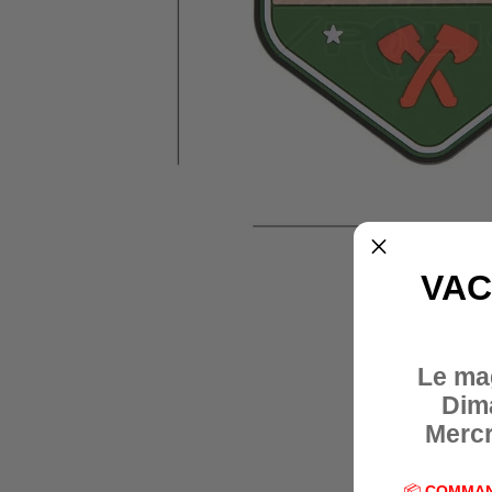
VAC
Le ma
Dim
Mercr
📦
COMMAN