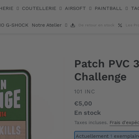
HERIE
COUTELLERIE
AIRSOFT
PAINTBALL
TA
IO G-SHOCK
Notre Atelier
De retour en stock
Les Pr
Patch PVC 
Challenge
DISTRIBUTEUR
101 INC
Prix
€5,00
normal
En stock
Taxes incluses.
Frais d'expéd
Actuellement
1
exemplaire