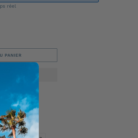
ps réel
U PANIER
à velcro.
TWEETER
ÉPINGLER