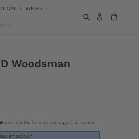
CTICAL
SURVIE
Rechercher
Se connecter
Panier
omos !
3D Woodsman
ition
calculés lors du passage à la caisse.
(s) en stock *