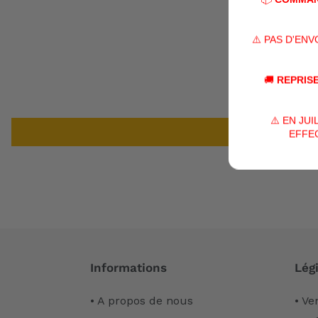
⚠️ PAS D'EN
🚚
REPRISE
⚠️ EN JU
EFFEC
Informations
Légi
• A propos de nous
• Ve