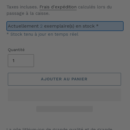
Taxes incluses.
Frais d'expédition
calculés lors du
passage à la caisse.
Actuellement
2
exemplaire(s) en stock *
* Stock tenu à jour en temps réel
Quantité
AJOUTER AU PANIER
Ajout
d'un
La pile lithium-ion de grande qualité et de grande