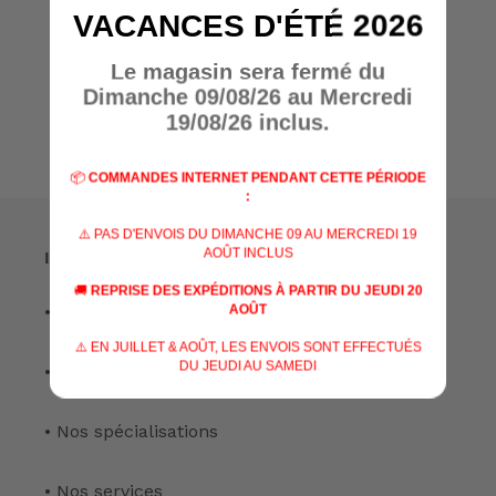
VACANCES D'ÉTÉ 2026
Écrire un avis
Le magasin sera fermé du
Dimanche 09/08/26 au Mercredi
19/08/26 inclus.
📦
COMMANDES INTERNET PENDANT CETTE PÉRIODE
:
⚠️ PAS D'ENVOIS DU DIMANCHE 09 AU MERCREDI 19
AOÛT INCLUS
Informations
🚚
REPRISE DES EXPÉDITIONS À PARTIR DU JEUDI 20
• A propos de nous
AOÛT
⚠️ EN JUILLET & AOÛT, LES ENVOIS SONT EFFECTUÉS
DU JEUDI AU SAMEDI
• Nos marques
• Nos spécialisations
• Nos services