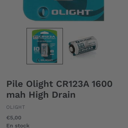
Pile Olight CR123A 1600
mah High Drain
DISTRIBUTEUR
OLIGHT
Prix
€5,00
normal
En stock