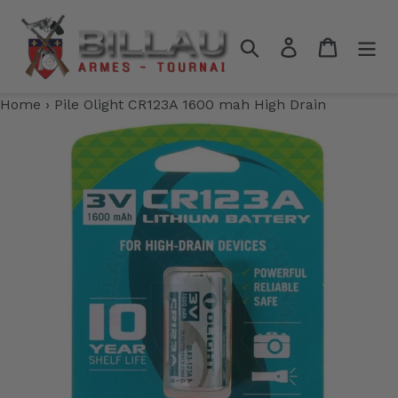
Passer
au
Rechercher
Se connecter
Panier
contenu
Home
›
Pile Olight CR123A 1600 mah High Drain