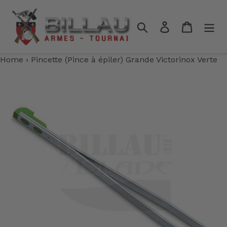
Passer
au
Rechercher
Se connecter
Panier
contenu
Home
›
Pincette (Pince à épiler) Grande Victorinox Verte