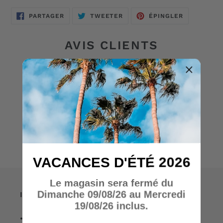
PARTAGER
TWEETER
ÉPINGLER
PARTAGER
TWEETER
ÉPINGLER
SUR
SUR
SUR
FACEBOOK
TWITTER
PINTEREST
AVIS CLIENTS
Soyez le premier à écrire un avis
Écrire un avis
VACANCES D'ÉTÉ 2026
Le magasin sera fermé du
Dimanche 09/08/26 au Mercredi
Informations
19/08/26 inclus.
• A propos de nous