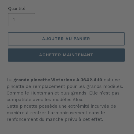
Quantité
AJOUTER AU PANIER
ACHETER MAINTENANT
Ajout
d'un
La
grande pincette Victorinox A.3642.4.10
est une
produit
pincette de remplacement pour les grands modèles.
à
Comme le Huntsman et plus grands. Elle n'est pas
votre
compatible avec les modèles Alox.
panier
Cette pincette possède une extrémité incurvée de
manière à rentrer harmonieusement dans le
renfoncement du manche prévu à cet effet.