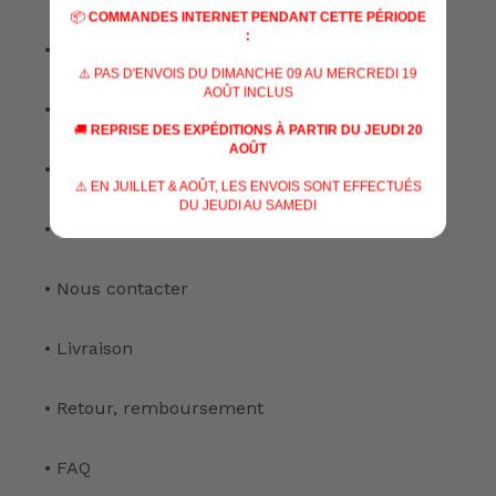
📦
COMMANDES INTERNET PENDANT CETTE PÉRIODE
:
• Nos marques
⚠️ PAS D'ENVOIS DU DIMANCHE 09 AU MERCREDI 19
AOÛT INCLUS
• Nos spécialisations
🚚
REPRISE DES EXPÉDITIONS À PARTIR DU JEUDI 20
AOÛT
• Nos services
⚠️ EN JUILLET & AOÛT, LES ENVOIS SONT EFFECTUÉS
DU JEUDI AU SAMEDI
• Notre atelier
• Nous contacter
• Livraison
• Retour, remboursement
• FAQ