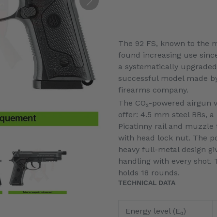
Ajout
d'un
The 92 FS, known to the mi
produit
found increasing use sinc
à
a systematically upgraded 
votre
successful model made by 
panier
firearms company.
The CO₂-powered airgun ve
offer: 4.5 mm steel BBs, a
Picatinny rail and muzzle t
with head lock nut. The 
heavy full-metal design gi
handling with every shot.
holds 18 rounds.
TECHNICAL DATA
Energy level (E₀)