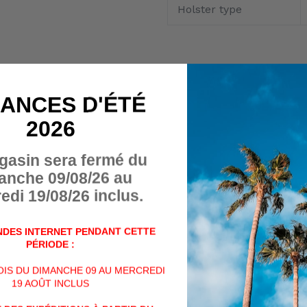
Holster type
En Belgique,
la vente
à dis
détachées d'armes, charg
ANCES D'ÉTÉ
interdite par la loi.
Seul l'achat en magasin ph
2026
Cet article ne peut donc p
panier.
gasin sera fermé du
anche 09/08/26 au
De plus, l'achat de cet art
edi 19/08/26 inclus.
personnes majeures de + d
DES INTERNET PENDANT CETTE
Veuillez nous contacter p
PÉRIODE :
soit par téléphone au +32 (
VOIS DU DIMANCHE 09 AU MERCREDI
mail à info@billau.be,
19 AOÛT INCLUS