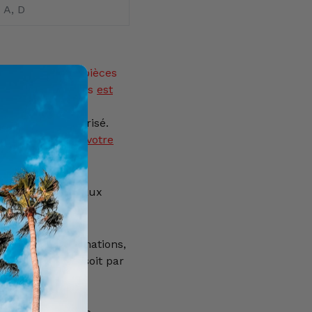
A, D
tance
d'armes, pièces
eurs et munitions
est
ysique est autorisé.
as être ajouté à votre
icle est réservé aux
e 18 ans.
our plus d'informations,
0) 69 22 49 42, soit par