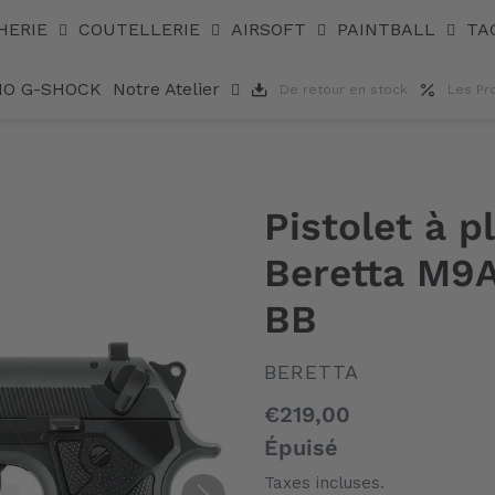
rey .177 BB
HERIE
COUTELLERIE
AIRSOFT
PAINTBALL
TA
IO G-SHOCK
Notre Atelier
De retour en stock
Les Pr
Pistolet à 
Beretta M9A
BB
DISTRIBUTEUR
BERETTA
Prix
€219,00
normal
Épuisé
Taxes incluses.