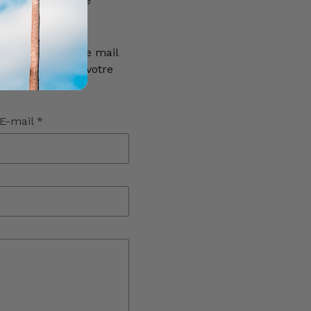
 le formulaire de
e réponse à votre mail
euillez vérifier votre
E-mail
*