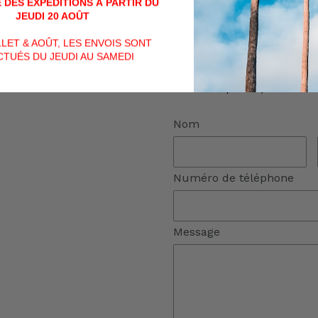
ou encore directement via
 DES EXPÉDITIONS À PARTIR DU
JEUDI 20 AOÛT
contact ci-dessous :
ILLET & AOÛT, LES ENVOIS SONT
(Si vous n'avez pas reçu d
TUÉS DU JEUDI AU SAMEDI
ou formulaire de contact, v
dossier "spams")
Nom
Numéro de téléphone
Message