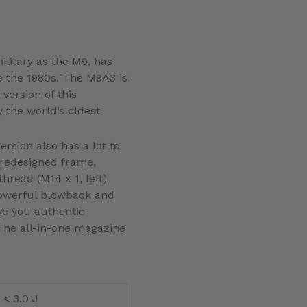
litary as the M9, has
e the 1980s. The M9A3 is
version of this
the world’s oldest
rsion also has a lot to
 redesigned frame,
hread (M14 x 1, left)
powerful blowback and
ve you authentic
 The all-in-one magazine
< 3.0 J