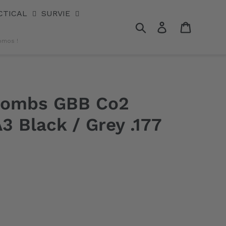
CTICAL
SURVIE
Rechercher
Se connecter
Panier
omos !
plombs GBB Co2
3 Black / Grey .177