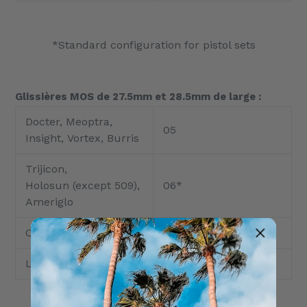
*Standard configuration for pistol sets
Glissières MOS de 27.5mm et 28.5mm de large :
Docter, Meoptra,
05
Insight, Vortex, Burris
Trijicon,
Holosun (except 509),
06*
Ameriglo
C-More
07
Leupold, Eotech
08