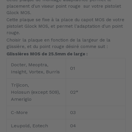
produit
placement d'un viseur point rouge sur votre pistolet
à
Glock MOS.
votre
Cette plaque se fixe à la place du capot MOS de votre
panier
pistolet Glock MOS, et permet l'adaptation d'un point
rouge.
Choisir la plaque en fonction de la largeur de la
glissière, et du point rouge désiré comme suit :
Glissières MOS de 25.5mm de large :
Docter, Meoptra,
01
Insight, Vortex, Burris
Trijicon,
Holosun (except 509),
02*
Ameriglo
C-More
03
Leupold, Eotech
04