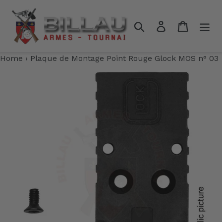
Passer
au
Rechercher
Se connecter
Panier
contenu
Home
›
Plaque de Montage Point Rouge Glock MOS n° 03