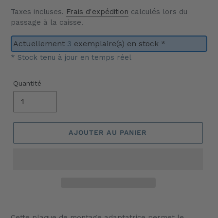
Taxes incluses.
Frais d'expédition
calculés lors du
passage à la caisse.
Actuellement
3
exemplaire(s) en stock *
* Stock tenu à jour en temps réel
Quantité
AJOUTER AU PANIER
Ajout
d'un
Cette plaque de montage adaptatrice permet le