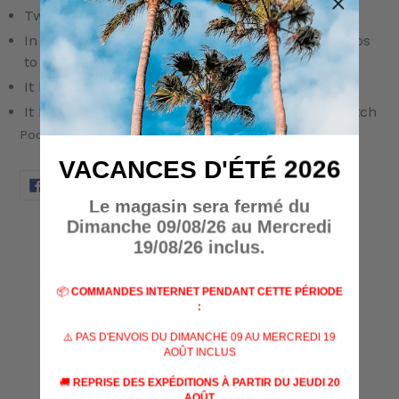
Two-way zipper allows you to unfold it flat
In the middle it has a system of dividers and loops
to organize carried equipment
It has a transport handle and MOLLE mounting
It has a Velcro panel and a medical red cross patch
Poche seule, livrée sans accessoires
VACANCES D'ÉTÉ 2026
PARTAGER
TWEETER
ÉPINGLER
PARTAGER
TWEETER
ÉPINGLER
SUR
SUR
SUR
Le magasin sera fermé du
FACEBOOK
TWITTER
PINTEREST
Dimanche 09/08/26 au Mercredi
AVIS CLIENTS
19/08/26 inclus.
Soyez le premier à écrire un avis
📦
COMMANDES INTERNET PENDANT CETTE PÉRIODE
:
⚠️ PAS D'ENVOIS DU DIMANCHE 09 AU MERCREDI 19
Écrire un avis
AOÛT INCLUS
🚚
REPRISE DES EXPÉDITIONS À PARTIR DU JEUDI 20
AOÛT