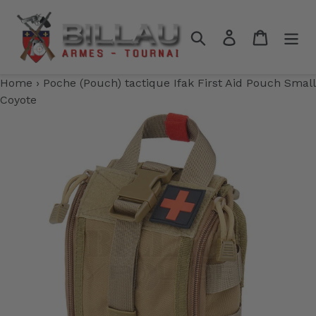
Passer
au
Rechercher
Se connecter
Panier
contenu
Home
›
Poche (Pouch) tactique Ifak First Aid Pouch Small
Coyote