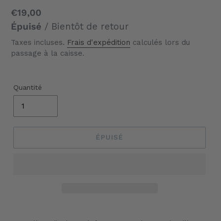
Prix
€19,00
normal
Épuisé
/ Bientôt de retour
Taxes incluses.
Frais d'expédition
calculés lors du
passage à la caisse.
Quantité
ÉPUISÉ
Ajout
d'un