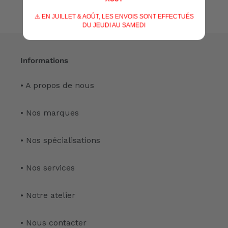
⚠️ EN JUILLET & AOÛT, LES ENVOIS SONT EFFECTUÉS
DU JEUDI AU SAMEDI
Informations
• A propos de nous
• Nos marques
• Nos spécialisations
• Nos services
• Notre atelier
• Nous contacter