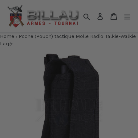
Passer
au
Rechercher
Se connecter
Panier
contenu
Home
›
Poche (Pouch) tactique Molle Radio Talkie-Walkie
Large