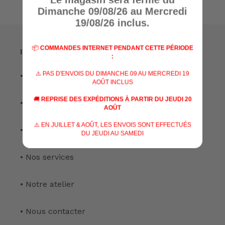
Dimanche 09/08/26 au Mercredi
19/08/26 inclus.
📦
COMMANDES INTERNET PENDANT CETTE PÉRIODE
Informations
:
⚠️ PAS D'ENVOIS DU DIMANCHE 09 AU MERCREDI 19
• A propos de nous
AOÛT INCLUS
🚚
REPRISE DES EXPÉDITIONS À PARTIR DU JEUDI 20
• Nos marques
AOÛT
⚠️ EN JUILLET & AOÛT, LES ENVOIS SONT EFFECTUÉS
• Nos spécialisations
DU JEUDI AU SAMEDI
• Nos services
• Notre atelier
• Nous contacter