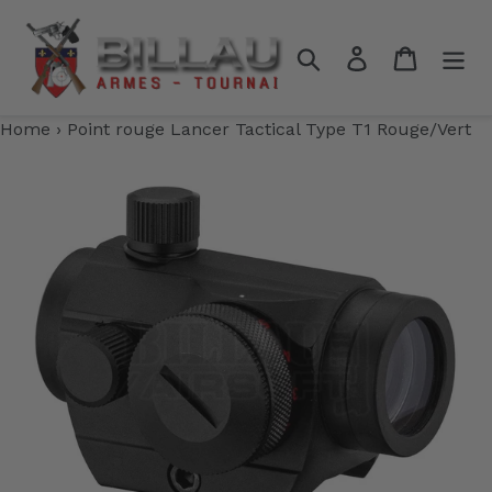
Passer
au
Rechercher
Se connecter
Panier
contenu
Home
›
Point rouge Lancer Tactical Type T1 Rouge/Vert