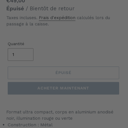
Prix
€49,00
normal
Épuisé
/ Bientôt de retour
Taxes incluses.
Frais d'expédition
calculés lors du
passage à la caisse.
Quantité
ÉPUISÉ
ACHETER MAINTENANT
Ajout
d'un
Format ultra compact, corps en aluminium anodisé
produit
noir, illumination rouge ou verte
à
Construction : Métal