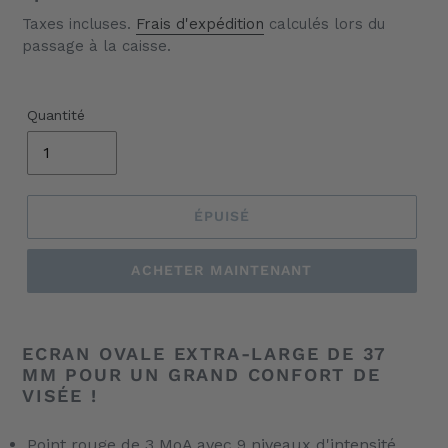
Taxes incluses.
Frais d'expédition
calculés lors du
passage à la caisse.
Quantité
ÉPUISÉ
ACHETER MAINTENANT
Ajout
d'un
ECRAN OVALE EXTRA-LARGE DE 37
produit
MM POUR UN GRAND CONFORT DE
à
VISÉE !
votre
panier
Point rouge de 3 MoA avec 9 niveaux d'intensité