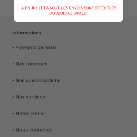
⚠️ EN JUILLET & AOÛT, LES ENVOIS SONT EFFECTUÉS
DU JEUDI AU SAMEDI
Informations
• A propos de nous
• Nos marques
• Nos spécialisations
• Nos services
• Notre atelier
• Nous contacter