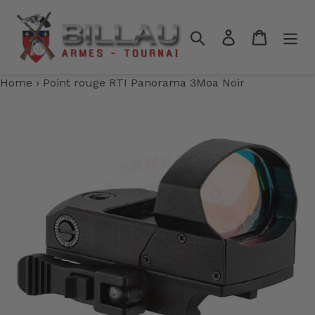
Passer
au
Rechercher
Se connecter
Panier
contenu
Home
›
Point rouge RTI Panorama 3Moa Noir