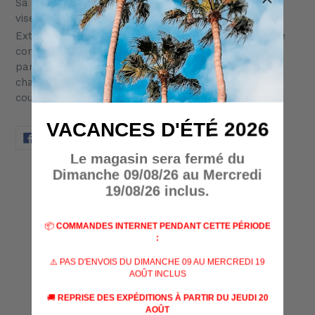
Sa compacité et sa légèreté en font également le
viseur idéal pour une arme de poing !
Extrêmement simple d'utilisation, son bouton unique
commande l'allumage ou l'extinction du point rouge
par une longue pression de 3 secondes ainsi que le
changement d'intensité lumineuse par une série de
courtes pressions.
VACANCES D'ÉTÉ 2026
PARTAGER
TWEETER
ÉPINGLER
PARTAGER
TWEETER
ÉPINGLER
SUR
SUR
SUR
FACEBOOK
TWITTER
PINTEREST
Le magasin sera fermé du
Dimanche 09/08/26 au Mercredi
AVIS CLIENTS
19/08/26 inclus.
Soyez le premier à écrire un avis
📦
COMMANDES INTERNET PENDANT CETTE PÉRIODE
:
Écrire un avis
⚠️ PAS D'ENVOIS DU DIMANCHE 09 AU MERCREDI 19
AOÛT INCLUS
🚚
REPRISE DES EXPÉDITIONS À PARTIR DU JEUDI 20
AOÛT