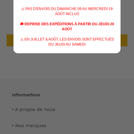
AVIS CLIENTS
⚠️ PAS D'ENVOIS DU DIMANCHE 09 AU MERCREDI 19
AOÛT INCLUS
Soyez le premier à écrire un avis
🚚
REPRISE DES EXPÉDITIONS À PARTIR DU JEUDI 20
AOÛT
⚠️ EN JUILLET & AOÛT, LES ENVOIS SONT EFFECTUÉS
Écrire un avis
DU JEUDI AU SAMEDI
Informations
• A propos de nous
• Nos marques