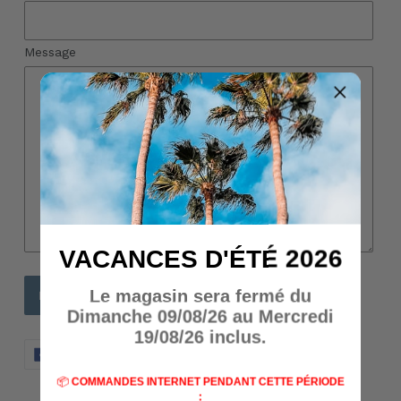
Message
VACANCES D'ÉTÉ 2026
Le magasin sera fermé du
Dimanche 09/08/26 au Mercredi
19/08/26 inclus.
PARTAGER
TWEETER
ÉPINGLER
PARTAGER
TWEETER
ÉPINGLER
SUR
SUR
SUR
FACEBOOK
TWITTER
PINTERES
📦
COMMANDES INTERNET PENDANT CETTE PÉRIODE
: