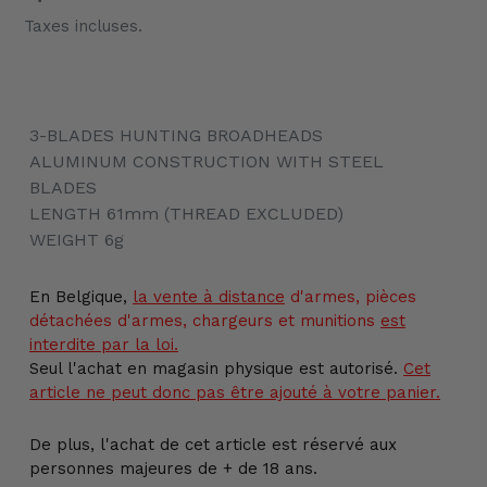
Taxes incluses.
Ajout
d'un
3-BLADES HUNTING BROADHEADS
produit
ALUMINUM CONSTRUCTION WITH STEEL
à
BLADES
votre
LENGTH 61mm (THREAD EXCLUDED)
panier
WEIGHT 6g
En Belgique,
la vente
à distance
d'armes, pièces
détachées d'armes, chargeurs et munitions
est
interdite par la loi.
Seul l'achat en magasin physique est autorisé.
Cet
article ne peut donc pas être ajouté à votre panier.
De plus, l'achat de cet article est réservé aux
personnes majeures de + de 18 ans.