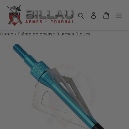
Passer
au
Rechercher
Se connecter
Panier
contenu
Home
›
Pointe de chasse 3 lames Bleues