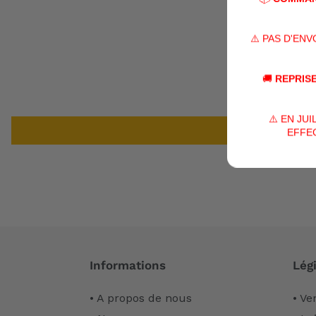
⚠️ PAS D'EN
🚚
REPRISE
⚠️ EN JU
EFFEC
Informations
Légi
• A propos de nous
• Ve