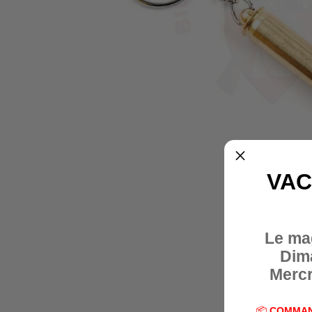
VAC
Le ma
Dim
Mercr
📦
COMMAN