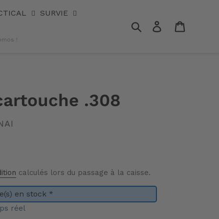
CTICAL
SURVIE
Rechercher
Se connecter
Panier
omos !
cartouche .308
NAI
ition
calculés lors du passage à la caisse.
(s) en stock *
ps réel