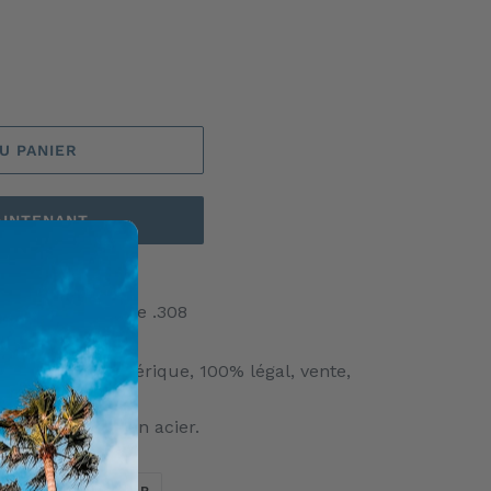
U PANIER
AINTENANT
touche de calibre .308
n machine numérique, 100% légal, vente,
au et mousqueton acier.
TWEETER
ÉPINGLER
ER
ÉPINGLER