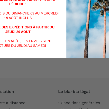
SUR
PÉRIODE :
FACEBOOK
VOIS DU DIMANCHE 09 AU MERCREDI
AVIS CLIENTS
19 AOÛT INCLUS
 DES EXPÉDITIONS À PARTIR DU
Soyez le premier à écrire un avis
JEUDI 20 AOÛT
ILLET & AOÛT, LES ENVOIS SONT
Écrire un avis
TUÉS DU JEUDI AU SAMEDI
slation
Le bla-bla légal
nte à distance
• Conditions générales