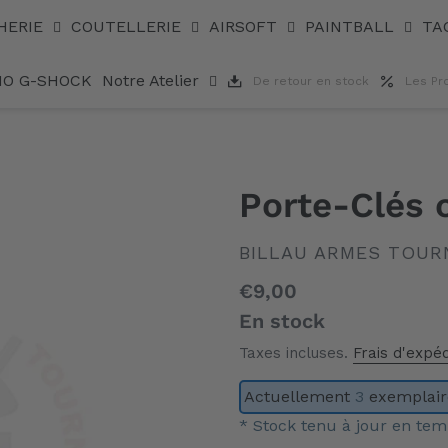
HERIE
COUTELLERIE
AIRSOFT
PAINTBALL
TA
IO G-SHOCK
Notre Atelier
De retour en stock
Les Pr
Porte-Clés 
DISTRIBUTEUR
BILLAU ARMES TOUR
Prix
€9,00
normal
En stock
Taxes incluses.
Frais d'expéd
Actuellement
3
exemplaire
* Stock tenu à jour en tem