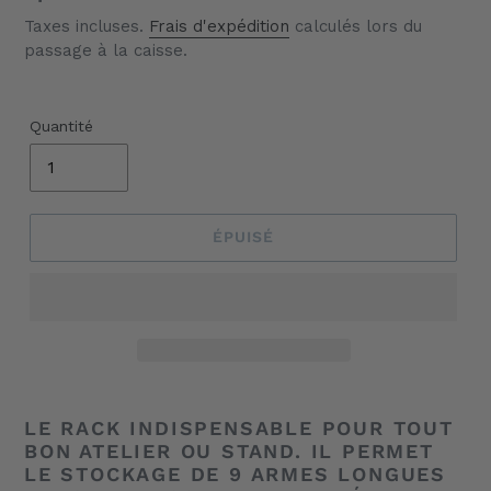
Taxes incluses.
Frais d'expédition
calculés lors du
passage à la caisse.
Quantité
ÉPUISÉ
Ajout
d'un
LE RACK INDISPENSABLE POUR TOUT
produit
BON ATELIER OU STAND. IL PERMET
à
LE STOCKAGE DE 9 ARMES LONGUES
votre