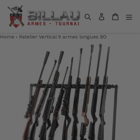
Passer
au
Rechercher
Se connecter
Panier
contenu
Home
›
Ratelier Vertical 9 armes longues BO