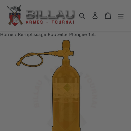
Passer
au
Rechercher
Se connecter
Panier
contenu
Home
›
Remplissage Bouteille Plongée 15L