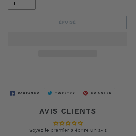
ÉPUISÉ
Ajout
d'un
produit
à
votre
PARTAGER
TWEETER
ÉPINGLER
PARTAGER
TWEETER
ÉPINGLER
SUR
SUR
SUR
panier
FACEBOOK
TWITTER
PINTEREST
AVIS CLIENTS
Soyez le premier à écrire un avis