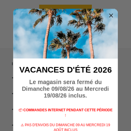
Écrire un avis
Informations
VACANCES D'ÉTÉ 2026
• A propos de nous
Le magasin sera fermé du
Dimanche 09/08/26 au Mercredi
• Nos marques
19/08/26 inclus.
• Nos spécialisations
📦
COMMANDES INTERNET PENDANT CETTE PÉRIODE
:
• Nos services
⚠️ PAS D'ENVOIS DU DIMANCHE 09 AU MERCREDI 19
AOÛT INCLUS