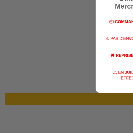
Mercr
📦
COMMAN
⚠️ PAS D'EN
🚚
REPRISE
⚠️ EN JU
EFFEC