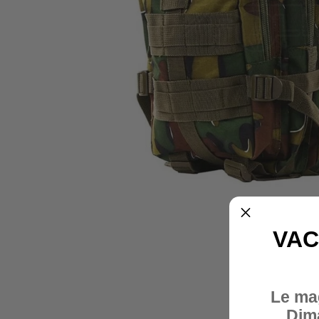
VAC
Le ma
Dim