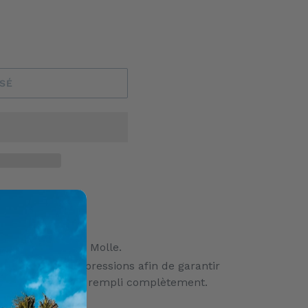
ISÉ
de combat.
hes et attaches Molle.
 sangles de compressions afin de garantir
si il n'est pas rempli complètement.
 cm