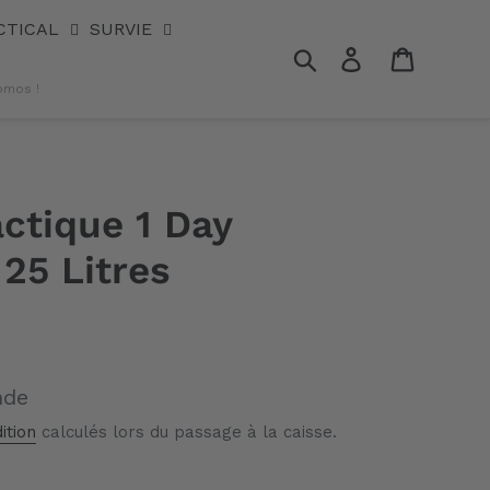
CTICAL
SURVIE
Rechercher
Se connecter
Panier
omos !
actique 1 Day
25 Litres
nde
ition
calculés lors du passage à la caisse.