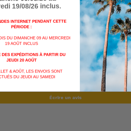
Idéal pour la rando, la survie
edi 19/08/26 inclus.
paintball.
Du fait que ce type de sac
DES INTERNET PENDANT CETTE
est particulièrement adapt
PÉRIODE :
VOIS DU DIMANCHE 09 AU MERCREDI
PARTAGER
19 AOÛT INCLUS
PARTAGER
TWEET
SUR
FACEBOOK
 DES EXPÉDITIONS À PARTIR DU
JEUDI 20 AOÛT
AVIS CLIENTS
ILLET & AOÛT, LES ENVOIS SONT
TUÉS DU JEUDI AU SAMEDI
Soyez le premier à écrire un avis
Écrire un avis