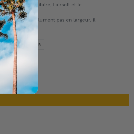
, utilisation militaire, l'airsoft et le
 ne dépasse absolument pas en largeur, il
é pour la moto !
TWEETER
ÉPINGLER
ER
ÉPINGLER
SUR
SUR
TWITTER
PINTEREST