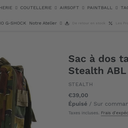
HERIE
COUTELLERIE
AIRSOFT
PAINTBALL
TA
IO G-SHOCK
Notre Atelier
De retour en stock
Les Pr
Sac à dos t
Stealth ABL 
DISTRIBUTEUR
STEALTH
Prix
€39,00
normal
Épuisé
/ Sur comma
Taxes incluses.
Frais d'expéd