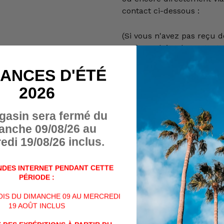
contact ci-dessous :
(Si vous n'avez pas reçu d
ou formulaire de contact, v
dossier "spams")
ANCES D'ÉTÉ
Nom
2026
gasin sera fermé du
Numéro de téléphone
anche 09/08/26 au
edi 19/08/26 inclus.
Message
DES INTERNET PENDANT CETTE
PÉRIODE :
VOIS DU DIMANCHE 09 AU MERCREDI
19 AOÛT INCLUS