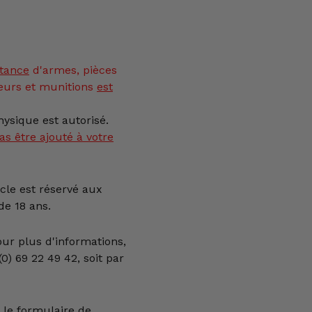
tance
d'armes, pièces
eurs et munitions
est
ysique est autorisé.
as être ajouté à votre
icle est réservé aux
e 18 ans.
our plus d'informations,
0) 69 22 49 42, soit par
 le formulaire de