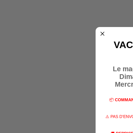
VAC
Le ma
Dim
Mercr
📦
COMMAN
⚠️ PAS D'EN