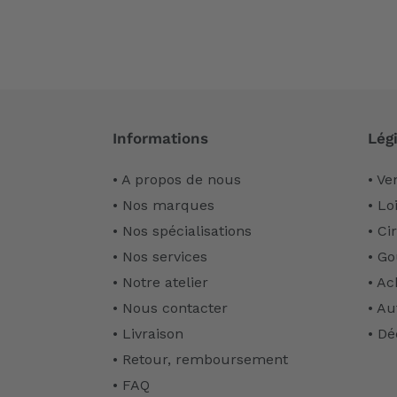
Informations
Légi
• A propos de nous
• Ve
• Nos marques
• Lo
• Nos spécialisations
• Ci
• Nos services
• Go
• Notre atelier
• Ac
• Nous contacter
• Au
• Livraison
• Dé
• Retour, remboursement
• FAQ