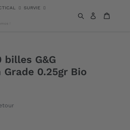
CTICAL
SURVIE
Rechercher
Se connecter
Panier
omos !
 billes G&G
 Grade 0.25gr Bio
etour