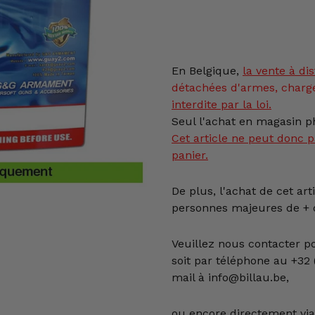
Ajout
d'un
produit
à
En Belgique,
la vente
à dis
votre
détachées d'armes, charg
panier
interdite par la loi.
Seul l'achat en magasin ph
Cet article ne peut donc p
panier.
De plus, l'achat de cet art
personnes majeures de + d
Veuillez nous contacter p
soit par téléphone au +32 (
mail à info@billau.be,
ou encore directement via