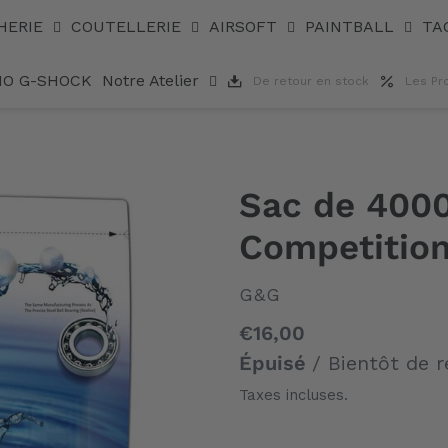
Bio
HERIE
COUTELLERIE
AIRSOFT
PAINTBALL
TA
IO G-SHOCK
Notre Atelier
De retour en stock
Les Pr
Sac de 4000
Competition
DISTRIBUTEUR
G&G
Prix
€16,00
normal
Épuisé
/ Bientôt de r
Taxes incluses.