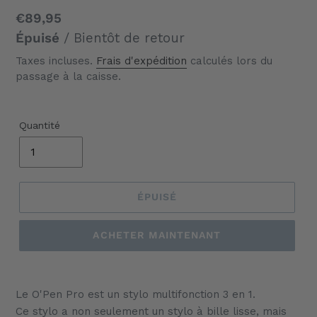
Prix
€89,95
normal
Épuisé
/ Bientôt de retour
Taxes incluses.
Frais d'expédition
calculés lors du
passage à la caisse.
Quantité
ÉPUISÉ
ACHETER MAINTENANT
Ajout
d'un
Le O'Pen Pro est un stylo multifonction 3 en 1.
produit
Ce stylo a non seulement un stylo à bille lisse, mais