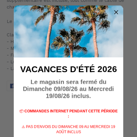
supplémentaire est incluse, tout comme le câble de
charge USB-C.
Le stylo est livré dans une boîte cadeau.
Classement :
- Haute / 120 lumens / 23 minutes
- Moyenne / 60 lumens / 40 minutes
- Faible / 20 lumens / 2 heures
- Lune / 5 lumens / 8 heures
VACANCES D'ÉTÉ 2026
- Laser / 0.39MW / 4 heures 30 minutes
Le magasin sera fermé du
PARTAGER
TWEETER
ÉPINGLER
PARTAGER
TWEETER
ÉPINGLER
Dimanche 09/08/26 au Mercredi
SUR
SUR
SUR
FACEBOOK
TWITTER
PINTEREST
19/08/26 inclus.
AVIS CLIENTS
📦
COMMANDES INTERNET PENDANT CETTE PÉRIODE
:
Soyez le premier à écrire un avis
⚠️ PAS D'ENVOIS DU DIMANCHE 09 AU MERCREDI 19
AOÛT INCLUS