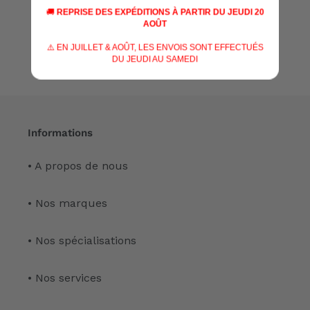
Écrire un avis
🚚
REPRISE DES EXPÉDITIONS À PARTIR DU JEUDI 20
AOÛT
⚠️ EN JUILLET & AOÛT, LES ENVOIS SONT EFFECTUÉS
DU JEUDI AU SAMEDI
Informations
• A propos de nous
• Nos marques
• Nos spécialisations
• Nos services