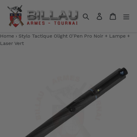
Passer
au
Rechercher
Se connecter
Panier
contenu
Home
›
Stylo Tactique Olight O'Pen Pro Noir + Lampe +
Laser Vert