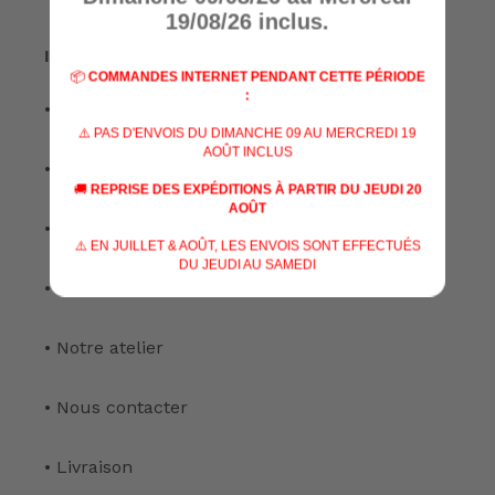
19/08/26 inclus.
Informations
📦
COMMANDES INTERNET PENDANT CETTE PÉRIODE
:
• A propos de nous
⚠️ PAS D'ENVOIS DU DIMANCHE 09 AU MERCREDI 19
AOÛT INCLUS
• Nos marques
🚚
REPRISE DES EXPÉDITIONS À PARTIR DU JEUDI 20
AOÛT
• Nos spécialisations
⚠️ EN JUILLET & AOÛT, LES ENVOIS SONT EFFECTUÉS
DU JEUDI AU SAMEDI
• Nos services
• Notre atelier
• Nous contacter
• Livraison