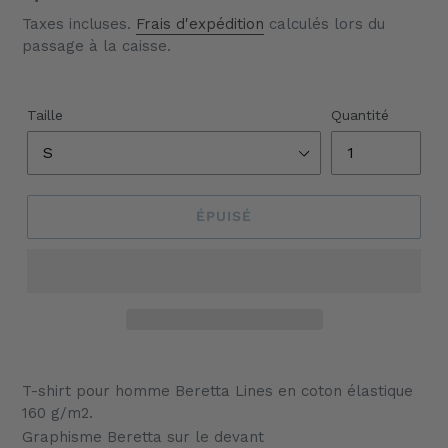
Taxes incluses.
Frais d'expédition
calculés lors du
passage à la caisse.
Taille
Quantité
ÉPUISÉ
Ajout
d'un
T-shirt pour homme Beretta Lines en coton élastique
produit
160 g/m2.
à
Graphisme Beretta sur le devant
votre