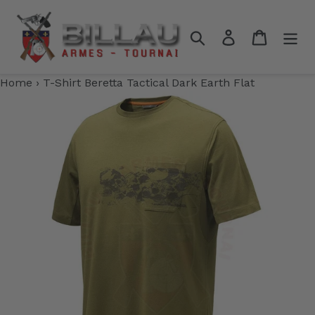
Passer
au
Rechercher
Se connecter
Panier
contenu
Home
›
T-Shirt Beretta Tactical Dark Earth Flat