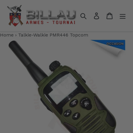
Passer
au
Rechercher
Se connecter
Panier
contenu
Home
›
Talkie-Walkie PMR446 Topcom