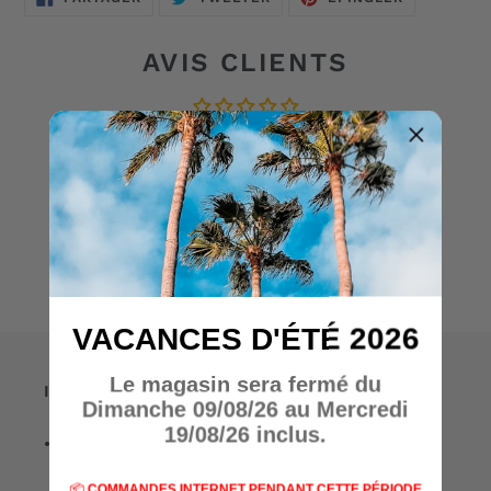
SUR
SUR
SUR
FACEBOOK
TWITTER
PINTEREST
AVIS CLIENTS
Soyez le premier à écrire un avis
Écrire un avis
VACANCES D'ÉTÉ 2026
Le magasin sera fermé du
Informations
Dimanche 09/08/26 au Mercredi
19/08/26 inclus.
• A propos de nous
📦
COMMANDES INTERNET PENDANT CETTE PÉRIODE