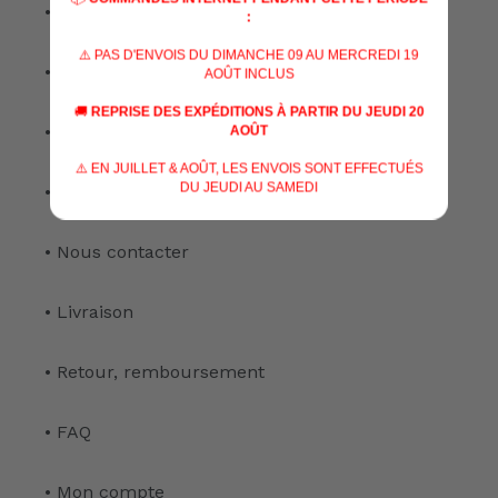
• Nos marques
:
⚠️ PAS D'ENVOIS DU DIMANCHE 09 AU MERCREDI 19
• Nos spécialisations
AOÛT INCLUS
🚚
REPRISE DES EXPÉDITIONS À PARTIR DU JEUDI 20
• Nos services
AOÛT
⚠️ EN JUILLET & AOÛT, LES ENVOIS SONT EFFECTUÉS
DU JEUDI AU SAMEDI
• Notre atelier
• Nous contacter
• Livraison
• Retour, remboursement
• FAQ
• Mon compte