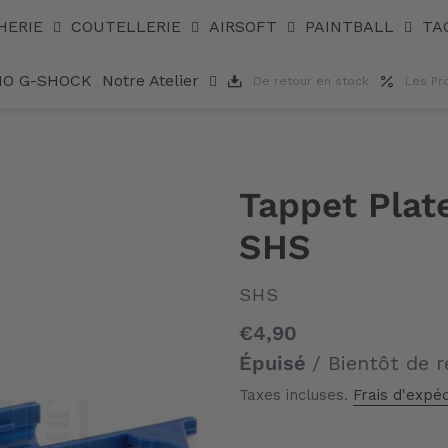
HERIE
COUTELLERIE
AIRSOFT
PAINTBALL
TA
IO G-SHOCK
Notre Atelier
De retour en stock
Les Pr
Tappet Plat
SHS
DISTRIBUTEUR
SHS
Prix
€4,90
normal
Épuisé
/ Bientôt de r
Taxes incluses.
Frais d'expéd