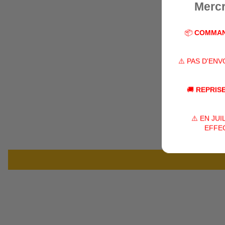
Mercr
📦
COMMAN
⚠️ PAS D'EN
🚚
REPRISE
⚠️ EN JU
EFFEC