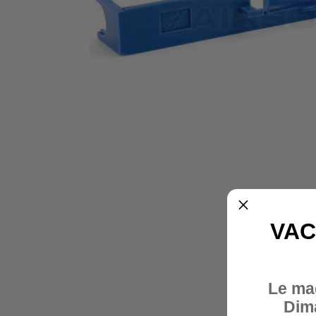
VAC
Le ma
Dim