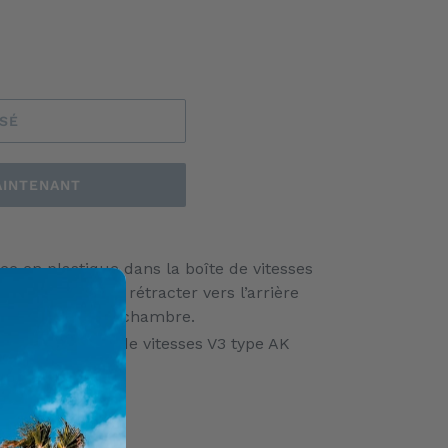
ISÉ
AINTENANT
ce en plastique dans la boîte de vitesses
st chargée de le rétracter vers l’arrière
d’entrer dans la chambre.
inée aux boîtes de vitesses V3 type AK
c.)
é.