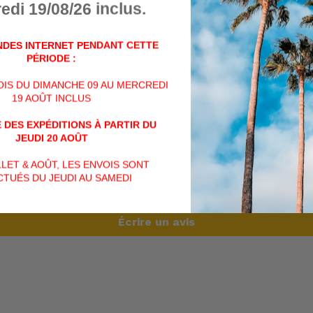
edi 19/08/26 inclus.
DES INTERNET PENDANT CETTE
PÉRIODE :
VOIS DU DIMANCHE 09 AU MERCREDI
PARTAGER
PARTAGER
TWEET
19 AOÛT INCLUS
SUR
FACEBOOK
 DES EXPÉDITIONS À PARTIR DU
AVIS CLIENTS
JEUDI 20 AOÛT
ILLET & AOÛT, LES ENVOIS SONT
TUÉS DU JEUDI AU SAMEDI
Soyez le premier à écrire un avis
Écrire un avis