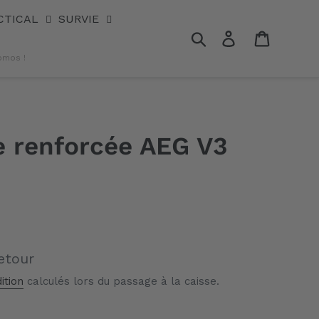
CTICAL
SURVIE
Rechercher
Se connecter
Panier
omos !
e renforcée AEG V3
etour
ition
calculés lors du passage à la caisse.