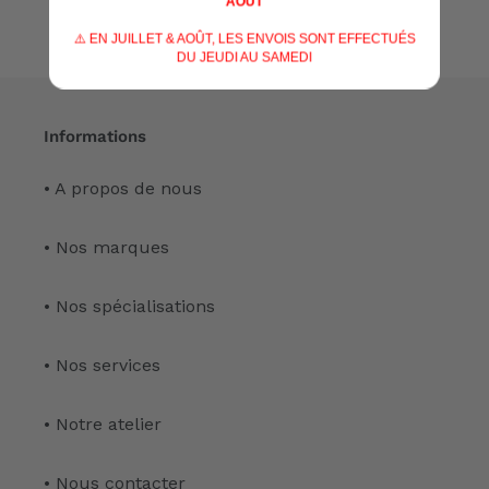
AOÛT
⚠️ EN JUILLET & AOÛT, LES ENVOIS SONT EFFECTUÉS
DU JEUDI AU SAMEDI
Informations
• A propos de nous
• Nos marques
• Nos spécialisations
• Nos services
• Notre atelier
• Nous contacter