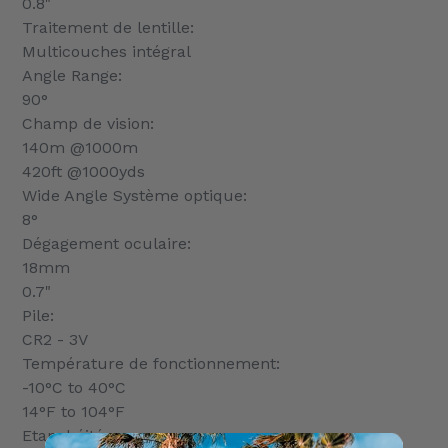
0.8"
Traitement de lentille:
Multicouches intégral
Angle Range:
90°
Champ de vision:
140m @1000m
420ft @1000yds
Wide Angle Système optique:
8°
Dégagement oculaire:
18mm
0.7"
Pile:
CR2 - 3V
Température de fonctionnement:
-10°C to 40°C
14°F to 104°F
Etanchéité