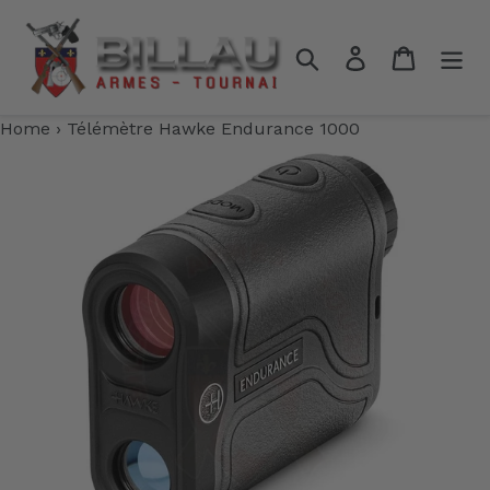
Passer
au
Rechercher
Se connecter
Panier
contenu
Home
›
Télémètre Hawke Endurance 1000