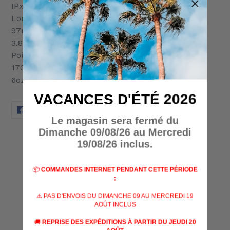
IPx5
Longueur:
97mm
3.8"
Poids:
170g
6oz
VACANCES D'ÉTÉ 2026
PARTAGER
TWEETER
ÉPINGLER
PARTAGER
TWEETER
ÉPINGLER
SUR
SUR
SUR
Le magasin sera fermé du
FACEBOOK
TWITTER
PINTEREST
Dimanche 09/08/26 au Mercredi
AVIS CLIENTS
19/08/26 inclus.
📦
COMMANDES INTERNET PENDANT CETTE PÉRIODE
Soyez le premier à écrire un avis
:
⚠️ PAS D'ENVOIS DU DIMANCHE 09 AU MERCREDI 19
Write a review
AOÛT INCLUS
🚚
REPRISE DES EXPÉDITIONS À PARTIR DU JEUDI 20