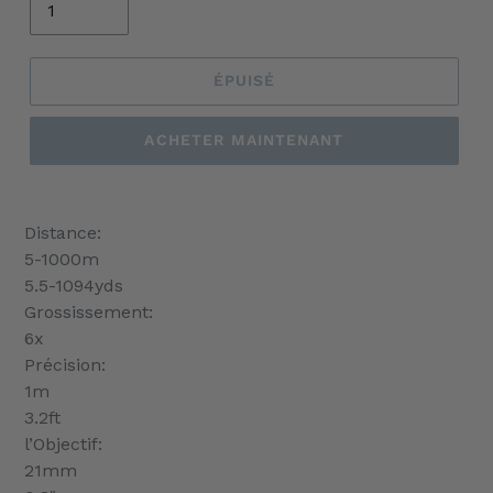
ÉPUISÉ
ACHETER MAINTENANT
Ajout
d'un
Distance:
produit
5-1000m
à
5.5-1094yds
votre
Grossissement:
panier
6x
Précision:
1m
3.2ft
l’Objectif:
21mm